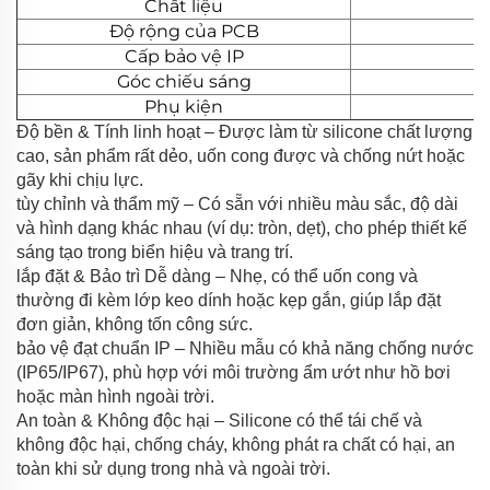
Chất liệu
Độ rộng của PCB
Cấp bảo vệ IP
Góc chiếu sáng
Phụ kiện
Độ bền & Tính linh hoạt – Được làm từ silicone chất lượng
cao, sản phẩm rất dẻo, uốn cong được và chống nứt hoặc
gãy khi chịu lực.
tùy chỉnh và thẩm mỹ – Có sẵn với nhiều màu sắc, độ dài
và hình dạng khác nhau (ví dụ: tròn, dẹt), cho phép thiết kế
sáng tạo trong biển hiệu và trang trí.
lắp đặt & Bảo trì Dễ dàng – Nhẹ, có thể uốn cong và
thường đi kèm lớp keo dính hoặc kẹp gắn, giúp lắp đặt
đơn giản, không tốn công sức.
bảo vệ đạt chuẩn IP – Nhiều mẫu có khả năng chống nước
(IP65/IP67), phù hợp với môi trường ẩm ướt như hồ bơi
hoặc màn hình ngoài trời.
An toàn & Không độc hại – Silicone có thể tái chế và
không độc hại, chống cháy, không phát ra chất có hại, an
toàn khi sử dụng trong nhà và ngoài trời.