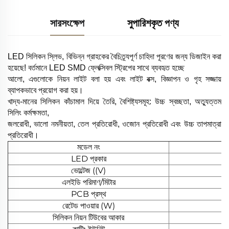
সারসংক্ষেপ
সুপারিশকৃত পণ্য
LED সিলিকন স্লিভ, বিভিন্ন গ্রাহকের বৈচিত্র্যপূর্ণ চাহিদা পূরণের জন্য ডিজাইন করা
হয়েছে! বর্তমানে LED SMD ফ্লেক্সিবল স্ট্রিপের সাথে ব্যবহৃত হচ্ছে
আলো, এগুলোকে নিয়ন লাইট বলা হয় এবং লাইট বক্স, বিজ্ঞাপন ও গৃহ সজ্জায়
ব্যাপকভাবে প্রয়োগ করা হয়।
খাদ্য-মানের সিলিকন কাঁচামাল দিয়ে তৈরি, বৈশিষ্ট্যসমূহ: উচ্চ স্বচ্ছতা, অত্যুত্তম
সিলিং কর্মক্ষমতা,
জলরোধী, ভালো নমনীয়তা, তেল প্রতিরোধী, ওজোন প্রতিরোধী এবং উচ্চ তাপমাত্রা
প্রতিরোধী।
মডেল নং
LED প্রকার
ভোল্টেজ ((V)
এলইডি পরিমাণ/মিটার
PCB প্রস্থ
রেটেড পাওয়ার (W)
সিলিকন নিয়ন টিউবের আকার