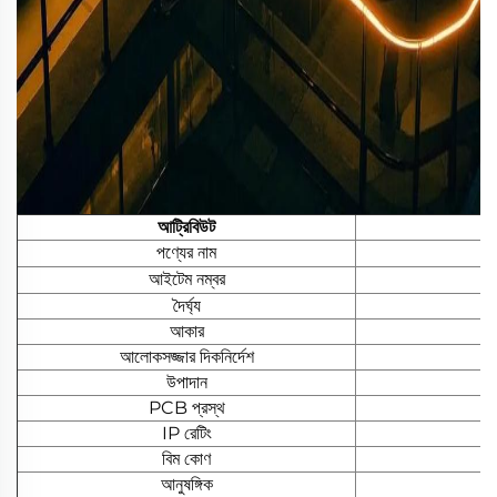
আট্রিবিউট
পণ্যের নাম
আইটেম নম্বর
দৈর্ঘ্য
আকার
আলোকসজ্জার দিকনির্দেশ
উপাদান
PCB প্রস্থ
IP রেটিং
বিম কোণ
আনুষঙ্গিক