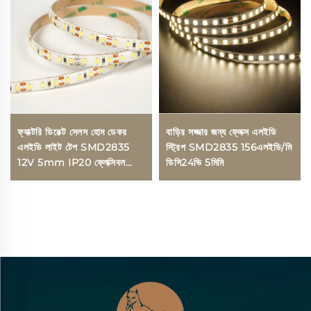
ফ্যাক্টরি ডিরেক্ট সেলস হোম ডেকর
বাড়ির সজ্জার জন্য ফ্লেক্স এলইডি
এলইডি লাইট টেপ SMD2835
স্ট্রিপ SMD2835 156এলইডি/মি
12V 5mm IP20 ফ্লেক্সিবল
ডিসি24ভি 5মিমি
এলইডি লাইট স্ট্রিপ