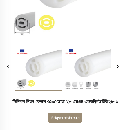
সিলিকন নিয়ন ফ্লেক্স ৩৬০°ডায়া ২৮ এমএম এলডব্লিউটিজি২৮-১
বিনামূল্যে আদায় করুন