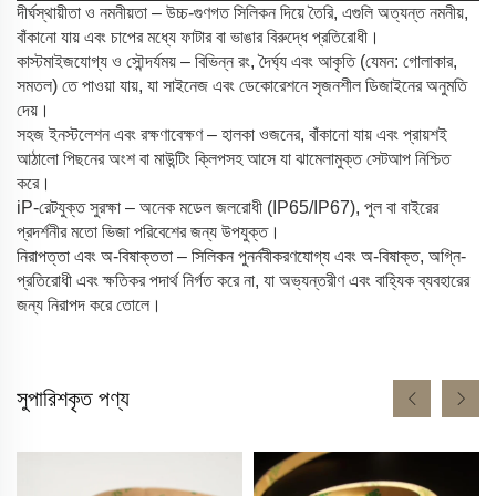
দীর্ঘস্থায়ীতা ও নমনীয়তা – উচ্চ-গুণগত সিলিকন দিয়ে তৈরি, এগুলি অত্যন্ত নমনীয়,
বাঁকানো যায় এবং চাপের মধ্যে ফাটার বা ভাঙার বিরুদ্ধে প্রতিরোধী।
কাস্টমাইজযোগ্য ও সৌন্দর্যময় – বিভিন্ন রং, দৈর্ঘ্য এবং আকৃতি (যেমন: গোলাকার,
সমতল) তে পাওয়া যায়, যা সাইনেজ এবং ডেকোরেশনে সৃজনশীল ডিজাইনের অনুমতি
দেয়।
সহজ ইনস্টলেশন এবং রক্ষণাবেক্ষণ – হালকা ওজনের, বাঁকানো যায় এবং প্রায়শই
আঠালো পিছনের অংশ বা মাউন্টিং ক্লিপসহ আসে যা ঝামেলামুক্ত সেটআপ নিশ্চিত
করে।
iP-রেটযুক্ত সুরক্ষা – অনেক মডেল জলরোধী (IP65/IP67), পুল বা বাইরের
প্রদর্শনীর মতো ভিজা পরিবেশের জন্য উপযুক্ত।
নিরাপত্তা এবং অ-বিষাক্ততা – সিলিকন পুনর্নবীকরণযোগ্য এবং অ-বিষাক্ত, অগ্নি-
প্রতিরোধী এবং ক্ষতিকর পদার্থ নির্গত করে না, যা অভ্যন্তরীণ এবং বাহ্যিক ব্যবহারের
জন্য নিরাপদ করে তোলে।
সুপারিশকৃত পণ্য