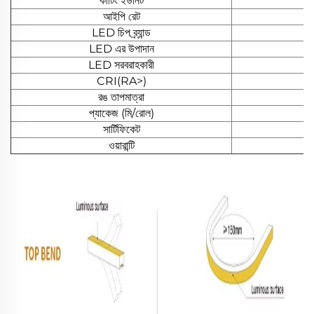
কাটিং ইউনিট
আইপি রেট
LED চিপ ব্র্যান্ড
LED এর উপাদান
LED সরবরাহকারী
CRI(RA>)
রঙ তাপমাত্রা
প্যাকেজ (মি/রোল)
সার্টিফিকেট
ওয়ারান্টি