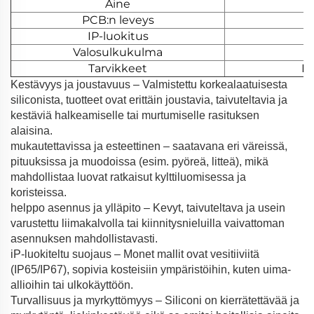
Aine
PCB:n leveys
IP-luokitus
Valosulkukulma
Tarvikkeet
Pä
Kestävyys ja joustavuus – Valmistettu korkealaatuisesta
siliconista, tuotteet ovat erittäin joustavia, taivuteltavia ja
kestäviä halkeamiselle tai murtumiselle rasituksen
alaisina.
mukautettavissa ja esteettinen – saatavana eri väreissä,
pituuksissa ja muodoissa (esim. pyöreä, litteä), mikä
mahdollistaa luovat ratkaisut kylttiluomisessa ja
koristeissa.
helppo asennus ja ylläpito – Kevyt, taivuteltava ja usein
varustettu liimakalvolla tai kiinnitysnieluilla vaivattoman
asennuksen mahdollistavasti.
iP-luokiteltu suojaus – Monet mallit ovat vesitiiviitä
(IP65/IP67), sopivia kosteisiin ympäristöihin, kuten uima-
allioihin tai ulkokäyttöön.
Turvallisuus ja myrkyttömyys – Siliconi on kierrätettävää ja