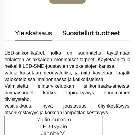
tarjous
Yleiskatsaus
Suositellut tuotteet
LED-silikonikääret, jotka on suunniteltu täyttämään
erilaisten asiakkaiden moninaiset tarpeet! Käytetään tällä
hetkellä LED-SMD-joustavien valokaistojen kanssa.
valoja kutsutaan neonvaloiksi, ja niitä käytetään laajalti
valokoteloissa, mainonnassa ja kotikoristeissa.
Valmistettu elintarvikeluokan silikoniraaka-aineista;
ominaisuudet: korkea läpinäkyvyys, erinomainen
tiivistysteho,
vesitiukkuus, hyvä joustavuus, öljynkestävyys,
otsonikestävyys ja korkean lämpötilan kestävyys.
Mallin numero
LED-tyypin
Jännite(V)