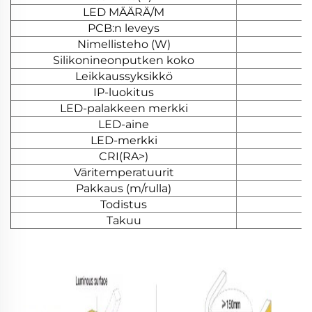
LED MÄÄRÄ/M
PCB:n leveys
Nimellisteho (W)
Silikonineonputken koko
Leikkaussyksikkö
IP-luokitus
LED-palakkeen merkki
LED-aine
LED-merkki
CRI(RA>)
Väritemperatuurit
Pakkaus (m/rulla)
Todistus
Takuu