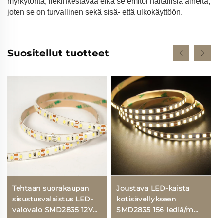
myrkytöntä, liekinkestävää eikä se emitoi haitallisia aineita,
joten se on turvallinen sekä sisä- että ulkokäyttöön.
Suositellut tuotteet
Tehtaan suorakaupan
Joustava LED-kaista
sisustusvalaistus LED-
kotisävellykseen
valovalo SMD2835 12V
SMD2835 156 lediä/m