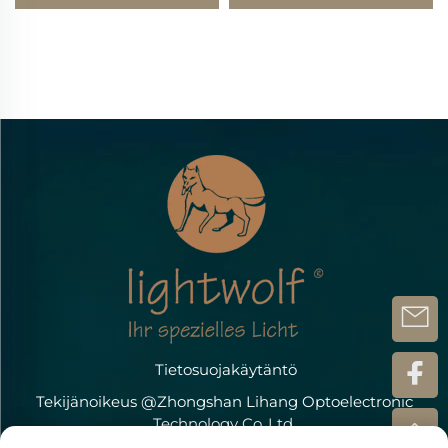
5mm IP20 joustava
DC24V 5 mm
LED-valovalo
Tietosuojakäytäntö
Tekijänoikeus @Zhongshan Lihang Optoelectronic
Technology Co.,Ltd.
Ota meihin yhteyttä