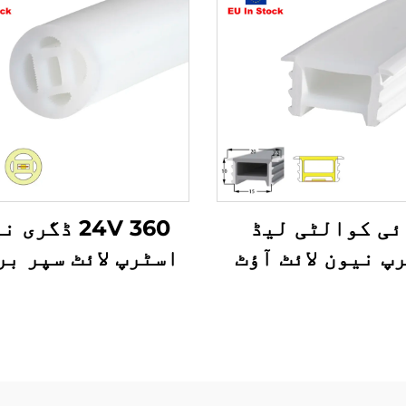
ئی کوالٹی لیڈ
24V 360 ڈگری
پ نیون لائٹ آؤٹ
اسٹرپ لائٹ سپر بر
واٹر پروف سافٹ
نرم لائٹ واٹر پر
 فلیکسیبل ڈی سی
لچکدار رسی سلیک
12 وولٹ 10 ملی میٹر
نیون ایل ای ڈی ا
ن ٹیوب سلیکون
ٹیوب