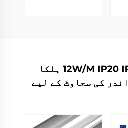
کسٹم سی او بی ڈی سی 24V 10 ملی میٹر چوڑائی 12W/M IP20 IP65 ہلکا
اندر کی سجاوٹ کے لیے