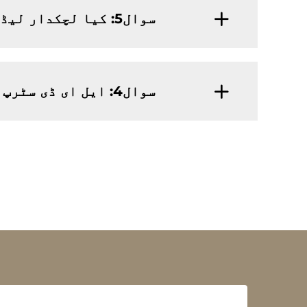
سوال5: کیا لچکدار لیڈ سٹرپ لائٹ پر میرا لوگو پرنٹ کرنا ٹھیک ہے؟
سوال4: ایل ای ڈی سٹرپ کے لیے لیومے کا لیڈ ٹائم کیا ہے؟