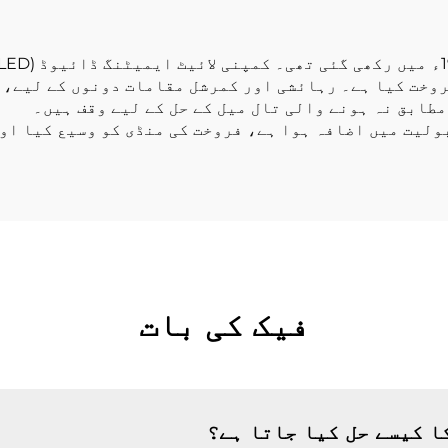
ٹیوب
ے زائد ممالک میں فروخت کیا ہے۔ رہائشی اور کمرشل مقامات دونوں 
طابق نہ ہونے والی تال میل کے حل کے لیے وقف ہیں۔
ولیت میں اضافہ ہوا ہے، فروخت کی منڈی کو وسیع کیا اور
فیک کی بات