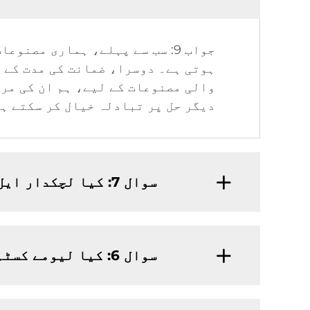
ہوتی ہے۔ دوسرا، ضمانت کی مدت کے د
والی مصنوعات کے لیے، ہم ان کی مر
دیگر حل پر تبادلہ خیال کر سکتے ہ
سوال 7: کیا لچکدار ایل ای ڈی سٹرپ لائٹ کے لیے آپ کی کوئی کم از کم آرڈر کی حد (ایم او کیو) ہے؟
سوال 6: کیا لیومے کسٹم اسمبلی کر سکتا ہے یا OEM مصنوعات فراہم کر سکتا ہے؟