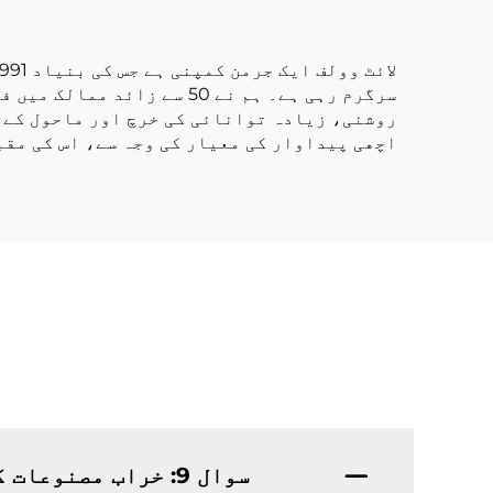
سرگرم رہی ہے۔ ہم نے 50 س
روشنی، زیادہ توانائی کی خرچ اور ماحول کے م
اچھی پیداوار کی معیار کی وجہ سے، اس کی مقب
سوال 9: خراب مصنوعات کا کیسے حل کیا جاتا ہے؟