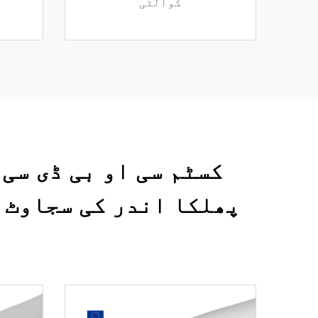
کوالٹی
پھلکا اندر کی سجاوٹ ک