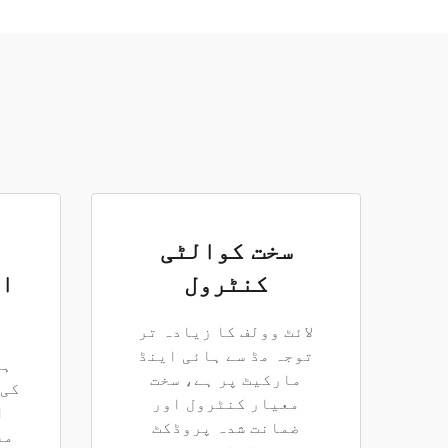
سخت کوالٹی
کنٹرول
ان
لائٹ وولف کا زیادہ تر
توجہ مڈ سے ہائی اینڈ
ہم
مارکیٹ پر ہے، سخت
کی 
معیار کنٹرول اور
ا
ضمانت شدہ پروڈکٹ
مف