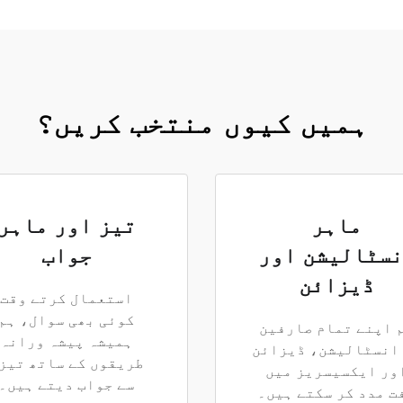
ہمیں کیوں منتخب کریں؟
ماہر
تیز اور ماہر
سٹالیشن اور
جواب
ڈیزائن
استعمال کرتے وقت
کوئی بھی سوال، ہم
 اپنے تمام صارفین
ہمیشہ پیشہ ورانہ
انسٹالیشن، ڈیزائن
طریقوں کے ساتھ تیز
ور ایکسیسریز میں
سے جواب دیتے ہیں۔
ت مدد کر سکتے ہیں۔