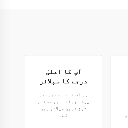
آپ کا اعلیٰ
درجے کا سپلائر
ہم آپ کے سب سے زیادہ
پیشہ ورانہ اور سستے،
تیز ترین سپلائر ہوں
ی
گے۔