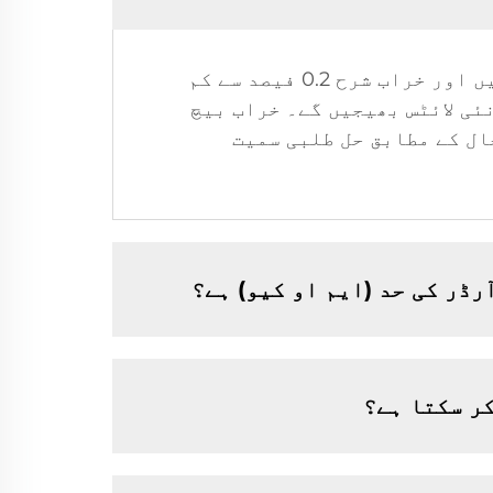
جواب 9: سب سے پہلے، ہماری مصنوعات سخت معیاری کنٹرول نظام کے تحت تیار کی جاتی ہیں اور خراب شرح 0.2 فیصد سے کم
ئی لائٹس بھیجیں گے۔ خراب بیچ
ال کے مطابق حل طلبی سمیت