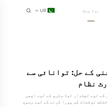
ہوم پیج
UR
نی کے حل: توانائی سے
رٹ نظام
کے لیے لچکدار لیڈ سٹرپ کے لیے اچھی
تلف توقعات کو پورا کرنے کے لیے وسیع