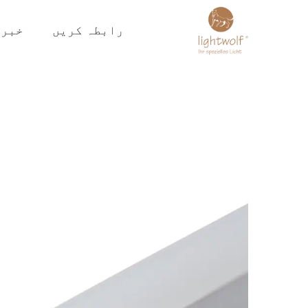
رابطہ کریں
خبری