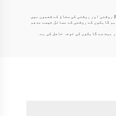
ہوا LED ایلومینیم
پروفائل
لائٹ وولف ایک جرمن کمپنی ہے جس کی بنیاد 1991ء میں رکھی گئی تھی۔ کمپنی لائیٹ ایمیٹنگ ڈائیوڈ (LED) روشنی اور روشنی کی سجاؤ کے شعبوں میں
کے لیے، ہم گاہکوں کے روشنی کے مسائل جیسے مدھم
 بہت سے گاہکوں کی توجہ حاصل کی ہے۔