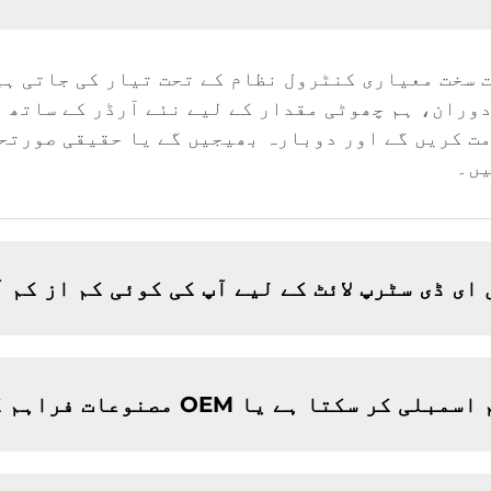
وران، ہم چھوٹی مقدار کے لیے نئے آرڈر کے ساتھ ن
مت کریں گے اور دوبارہ بھیجیں گے یا حقیقی صورتح
یں۔