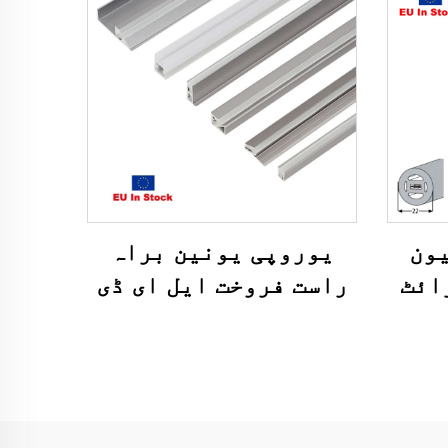
 نیون
یوروپی یونین براہ
ائٹ
راست فروخت ایل ای ڈی
وف
اسٹرپ لائٹ 6000 سیریز
ون
ایلومینیم ملاوٹ
سٹرپ
ہاؤسنگ کے ساتھ PC
کور دیوار میں دھنسا