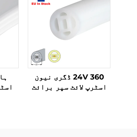
24V 360 ڈگری نیون
ہا
اسٹرپ لائٹ سپر برائٹ
اسٹر
نرم لائٹ واٹر پروف
ڈور 
لچکدار رسی سلیکون
سلیم
نیون ایل ای ڈی اسٹرپ
ٹیوب
نیو