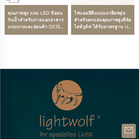
คุณภาพสูง แถบ LED นีออน
ไฟแอลอีดีแบบแถวยืดหยุ่น
กันน้ำสำหรับภายนอกอาคาร
สำหรับตกแต่งคุณภาพสูงยี่ห้อ
แบบบางและอ่อนตัว DC12V
ไลท์วูล์ฟ ได้รับมาตรฐาน UL
ท่อแสงนีออนขนาด 10 มม.
และ CE พร้อมปรับอุณหภูมิสี
ท่อซิลิโคน
(CCT) ใช้ชิป SMD2835
กำลังไฟ 16 วัตต์ ความหนา
แน่น 120 ดวงต่อเมตร ให้
แสงสว่าง 1300 ลูเมน