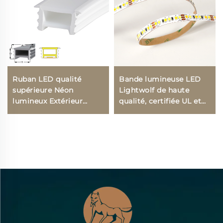
Ruban LED qualité
Bande lumineuse LED
supérieure Néon
Lightwolf de haute
lumineux Extérieur
qualité, certifiée UL et
étanche Doux fin
CE, avec température de
flexible DC12V Tube
couleur réglable (CCT),
néon 10 mm Tube
LED SMD2835, 16 W, 120
silicone
LED/m, 1300 lm, pour
décoration, bande LED
flexible