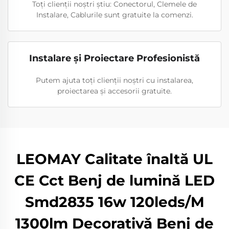
Toți clienții noștri știu: Conectorul, Clemele de
Instalare, Cablurile sunt gratuite la comenzi.
Instalare și Proiectare Profesionistă
Putem ajuta toți clienții noștri cu instalarea,
proiectarea și accesorii gratuite.
LEOMAY Calitate înaltă UL
CE Cct Benj de lumină LED
Smd2835 16w 120leds/M
1300lm Decorativă Benj de