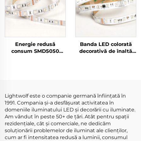
Energie redusă
Banda LED colorată
consum SMD5050
decorativă de înaltă
60led/m DC12V 10mm
calitate pentru interior
Lumină LED tăiabilă
SMD5050 60LED/M
Lumină LED RGB
24V 10MM Banda LED
flexibilă cu înaltă
RGB
strălucire
Lightwolf este o companie germană înființată în
1991. Compania și-a desfășurat activitatea în
domeniile iluminatului LED și decorării cu iluminate.
Am vândut în peste 50+ de țări. Atât pentru spații
rezidențiale, cât și comerciale, ne dedicăm
soluționării problemelor de iluminat ale clienților,
cum ar fi intensitatea redusă a luminii, consumul