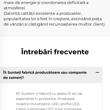
mare de energie și coordonarea deficitară a
atmosferei.
Datorită calității excelente a produselor,
popularitatea lor a fost în creștere, extinzând piața
de vânzări și câștigând recunoașterea multor clienți.
Întrebări frecvente
Î1: Sunteți fabrică producătoare sau companie
Î9
de comerț?
R1: Suntem o fabrică cu peste 10 ani de
experiență în producție. Produsele
noastre includ benzi LED, profile LED,
tuburi luminoase LED, funii luminoase