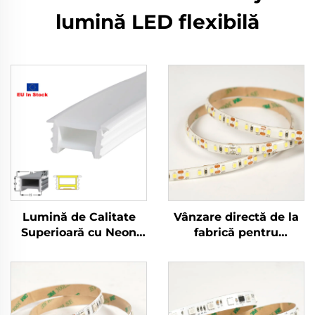
lumină LED flexibilă
Lumină de Calitate
Vânzare directă de la
Superioară cu Neon
fabrică pentru
LED, Impermeabil
decorarea interioară
pentru Exterior, Moale,
Benj de lumină LED
Subțire, Flexibil, 12Vcc,
SMD2835 12V 5mm
10mm, Tub Neon din
IP20 Lumină LED
Silicone
flexibilă