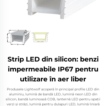
Strip LED din silicon: benzi
impermeabile IP67 pentru
utilizare în aer liber
Produsele Lightwolf acoperă în principal profile LED din
aluminiu, lumină de bandă LED, lumină neon LED din
silicon, bandă luminoasă COB, lanternă LED pentru spații
verzi și străzi, lumină pentru dulapuri LED, lumină liniară