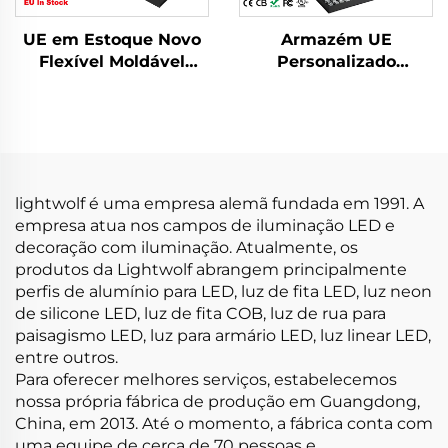
UE em Estoque Novo
Armazém UE
Flexível Moldável
Personalizado
Canal de Alumínio Led
Montado na Superfície
Canal de
Quadrado Fita de Luz
Gesso/Drywall Tampa
Led Perfil Extrusão de
de PC Fita de Luz Led
Alumínio LED Perfil de
Perfil Embutido
Canal de Alumínio
Difusor Led
lightwolf é uma empresa alemã fundada em 1991. A
empresa atua nos campos de iluminação LED e
decoração com iluminação. Atualmente, os
produtos da Lightwolf abrangem principalmente
perfis de alumínio para LED, luz de fita LED, luz neon
de silicone LED, luz de fita COB, luz de rua para
paisagismo LED, luz para armário LED, luz linear LED,
entre outros.
Para oferecer melhores serviços, estabelecemos
nossa própria fábrica de produção em Guangdong,
China, em 2013. Até o momento, a fábrica conta com
uma equipe de cerca de 70 pessoas e