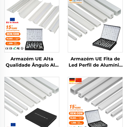
Armazém UE Alta
Armazém UE Fita de
Qualidade Ângulo Alu
Led Perfil de Alumínio
Liga Extrudada
Canal Extrusão em
Carcaça Canal Tampa
Alumínio Montado
Difusa Fita de Luz
Perfil de Cinema Luz
Barra Perfil de
de Degrau Externo Led
Alumínio Embutido
Perfil de Alumínio
Led