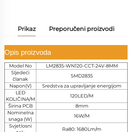
besplatan citat
Prikaz
Preporučeni proizvodi
Opis proizvoda
Model No
LM2835-WN120-CCT-24V-8MM
Sljedeći
SMD2835
članak
Napon(V)
Sredstva za upravljanje energijom
LED
120LED/M
KOLIČINA/M
Širina PCB
8mm
Nominelna
16W/M
snaga (W)
Svjetlosni
Ra80: 1680Lm/m