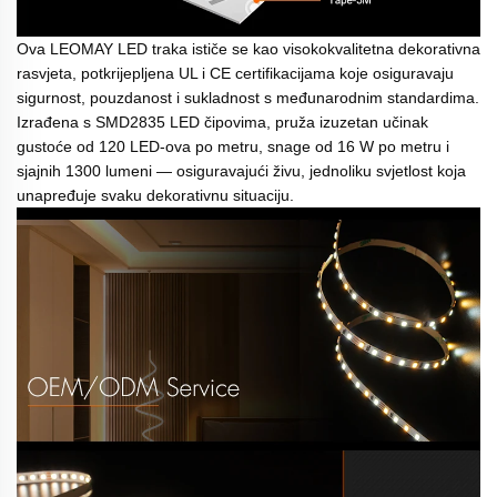
Ova LEOMAY LED traka ističe se kao visokokvalitetna dekorativna
rasvjeta, potkrijepljena UL i CE certifikacijama koje osiguravaju
sigurnost, pouzdanost i sukladnost s međunarodnim standardima.
Izrađena s SMD2835 LED čipovima, pruža izuzetan učinak
gustoće od 120 LED-ova po metru, snage od 16 W po metru i
sjajnih 1300 lumeni — osiguravajući živu, jednoliku svjetlost koja
unapređuje svaku dekorativnu situaciju.