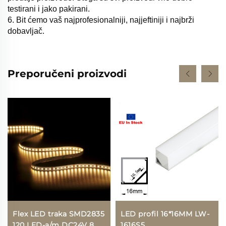
testirani i jako pakirani.
6. Bit ćemo vaš najprofesionalniji, najjeftiniji i najbrži
dobavljač.
Preporučeni proizvodi
Flex LED traka SMD2835
LED profil 16*16MM LW-
120 LED-a/m DC24V 8
1616S5