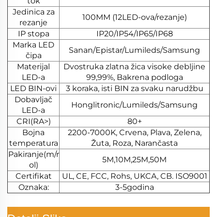
tok
Jedinica za
100MM (12LED-ova/rezanje)
rezanje
IP stopa
IP20/IP54/IP65/IP68
Marka LED
Sanan/Epistar/Lumileds/Samsung
čipa
Materijal
Dvostruka zlatna žica visoke debljine
LED-a
99,99%, Bakrena podloga
LED BIN-ovi
3 koraka, isti BIN za svaku narudžbu
Dobavljač
Honglitronic/Lumileds/Samsung
LED-a
CRI(RA>)
80+
Bojna
2200-7000K, Crvena, Plava, Zelena,
temperatura
Žuta, Roza, Narančasta
Pakiranje(m/r
5M,10M,25M,50M
ol)
Certifikat
UL, CE, FCC, Rohs, UKCA, CB. ISO9001
Oznaka:
3-5godina