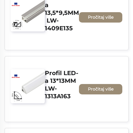
a 
13,5*9,5MM
Pročitaj više
 LW-
1409E135
Profil LED-
a 13*13MM 
LW-
Pročitaj više
1313A163