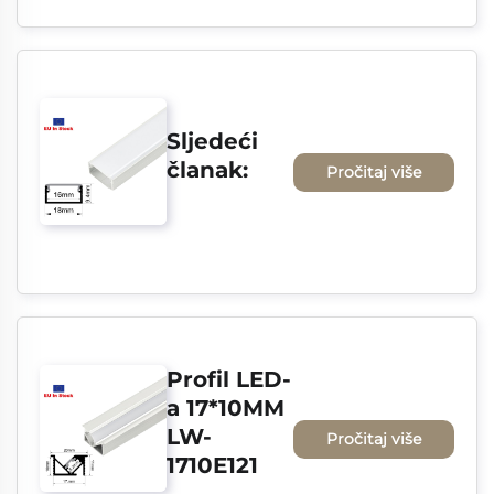
Sljedeći 
članak:
Pročitaj više
Profil LED-
a 17*10MM 
LW-
Pročitaj više
1710E121