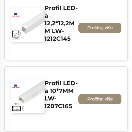
Profil LED-
a 
12,2*12,2M
Pročitaj više
M LW-
1212C145
Profil LED-
a 10*7MM 
LW-
Pročitaj više
1207C165