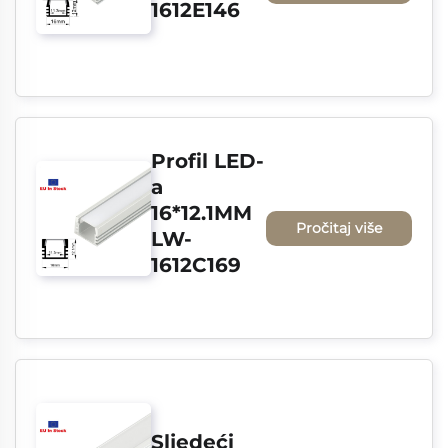
1612E146
Profil LED-
a 
16*12.1MM 
Pročitaj više
LW-
1612C169
Sljedeći 