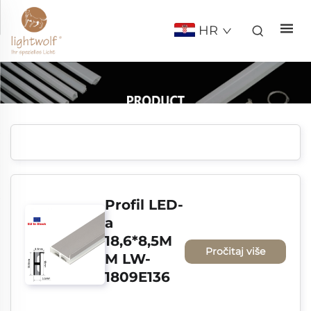
HR
Profil LED-
a 
18,6*8,5M
Pročitaj više
M LW-
1809E136