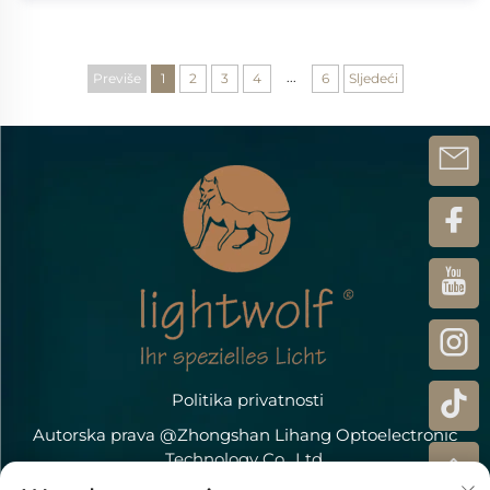
...
Previše
1
2
3
4
6
Sljedeći
Politika privatnosti
Autorska prava @Zhongshan Lihang Optoelectronic
Technology Co., Ltd.
Kontaktirajte nas