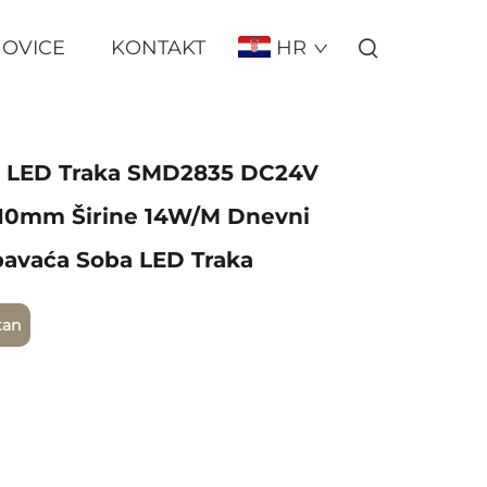
OVICE
KONTAKT
HR
na LED Traka SMD2835 DC24V
10mm Širine 14W/m Dnevni
pavaća Soba LED Traka
tan