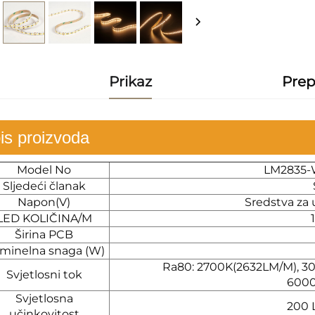
Prikaz
Prep
is proizvoda
Model No
LM2835-
Sljedeći članak
Napon(V)
Sredstva za 
LED KOLIČINA/M
Širina PCB
minelna snaga (W)
Ra80: 2700K(2632LM/M), 3
Svjetlosni tok
6000
Svjetlosna
200 
učinkovitost