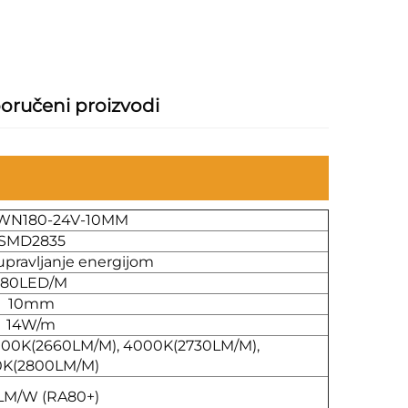
oručeni proizvodi
WN180-24V-10MM
SMD2835
upravljanje energijom
180LED/M
10mm
14W/m
000K(2660LM/M), 4000K(2730LM/M),
K(2800LM/M)
LM/W (RA80+)