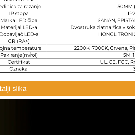
edinica za rezanje
50MM (
IP stopa
IP
Marka LED čipa
SANAN, EPIST
Materijal LED-a
Dvostruka zlatna žica viso
Dobavljač LED-a
HONGLITRONIC
CRI(RA>)
ojna temperatura
2200K~7000K, Crvena, Pla
Pakiranje(m/rol)
5M, 
Certifikat
UL, CE, FCC, 
Oznaka:
alji slika