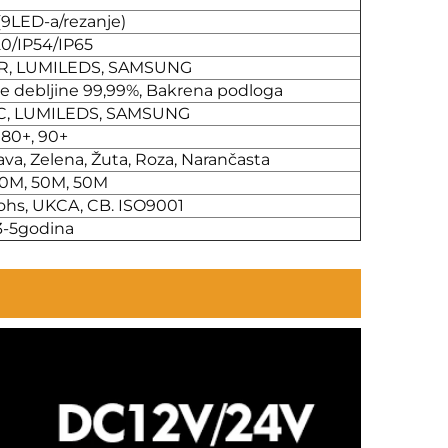
9LED-a/rezanje)
20/IP54/IP65
AR, LUMILEDS, SAMSUNG
ke debljine 99,99%, Bakrena podloga
, LUMILEDS, SAMSUNG
80+, 90+
va, Zelena, Žuta, Roza, Narančasta
10M, 50M, 50M
Rohs, UKCA, CB. ISO9001
3-5godina