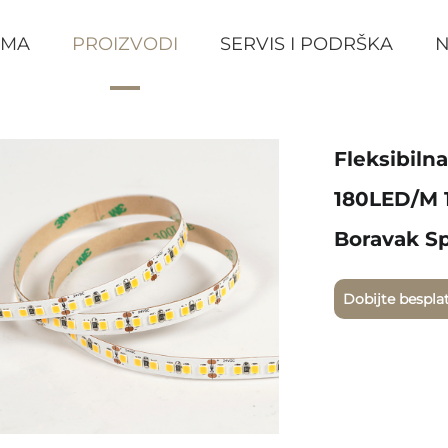
AMA
PROIZVODI
SERVIS I PODRŠKA
N
Fleksibil
180LED/m 
Boravak S
Dobijte bespla
citat