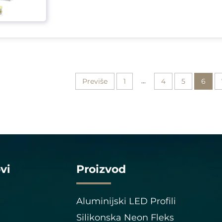
...
Previše
1
4
5
6
vi
Proizvod
Aluminijski LED Profili
Silikonska Neon Fleks