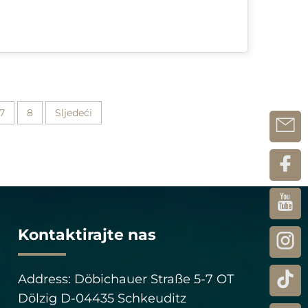
7
8
Sljedeći
Kontaktirajte nas
Address: Döbichauer Straße 5-7 OT
Dölzig D-04435 Schkeuditz