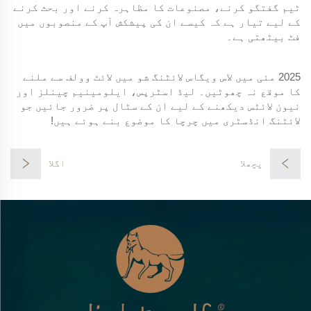
ٹیم گفتگو کرنے، مصنوعات کا مظاہرہ کرنے اور بحث کرنے
کے لیے تیار ہے کہ کیسے ان کی پیشکش آپ کے منصوبوں میں
فٹ بیٹھتی ہے۔
2025 مئی میں لاس ویگاس لائٹنگ شو میں لائٹ وولف سے ملنے
کا موقع نہ چھوٹیں۔ لیڈ اسٹرپس، ایلومینیم چینلز اور
نیون لائٹس دیکھنے کے لیے ان کے سٹال پر ضرور جائیں جو
لائٹنگ انڈسٹری میں چرچا کا موضوع بنے ہوئے ہیں!
پچھلا
اگلا