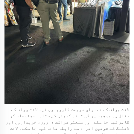
لائٹ وولف کے نمایاں فروخت کاروباری ٹیم لائٹ وولف کے
سٹال پر موجود ہو گی تاکہ کمپنی کی ستارہ مصنوعات کو
ظاہر کیا جا سکے اور صنعتی شراکت داروں، خریداروں اور
لائٹنگ کے شوقین افراد سے رابطہ قائم کیا جا سکے۔ لائٹ