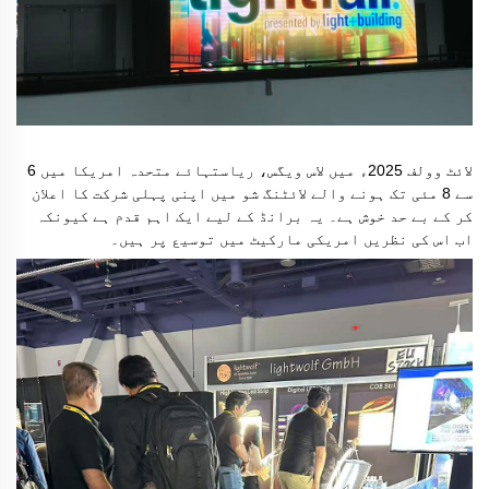
لائٹ وولف 2025ء میں لاس ویگس، ریاستہائے متحدہ امریکا میں 6
سے 8 مئی تک ہونے والے لائٹنگ شو میں اپنی پہلی شرکت کا اعلان
کر کے بے حد خوش ہے۔ یہ برانڈ کے لیے ایک اہم قدم ہے کیونکہ
اب اس کی نظریں امریکی مارکیٹ میں توسیع پر ہیں۔