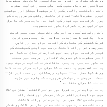
وولف کے سٹال پر آنے والے لوگ تینوں قابل ذکر مصنوعات
کی لائنوں کو دیکھ سکیں گے: اعلیٰ معیار کی لیڈ اسٹرپ
لائٹس، گھلٹنے والے دیگچی (الومینیم) چینلز اور جوشیلی
نیون اسٹرپ لائٹس - تمام تر مختلف روشنی کی ضروریات کو
پورا کرنے کے لیے تیار کیا گیا ہے، چاہے گھر کے ماحول
کی ترتیب ہو یا کمرشل ڈیکور کے منصوبے۔
لائٹ وولف کے لیے، یہ امریکی لائٹ فیئر میں پہلی شرکت
محض ایک نمائش سے زیادہ ہے؛ یہ ایک ایسے وسیع ترین
شریکِ گفتگو کو متعارف کرانے کا موقع ہے اور قابلِ
بھروسہ، نوآورانہ لائٹنگ حل کے لیے اپنی کمیٹمنٹ کو
شیئر کرنے کا موقع ہے۔ ٹیم کے ایک ترجمان نے کہا: 'ہم
اپنی مصنوعات کو لاس ویگس لانے اور امریکہ میں ممکنہ
گاہکوں سے چہرہ بہ چہرہ ملاقات کرنے کے لیے پُرجوش ہیں۔
یہ نمائش ہمیں یہ دکھانے کا موقع فراہم کرتی ہے کہ لائٹ
وولف کیا کھڑا ہے— معیار، ورسٹائل اور عمدہ ڈیزائن—
جبکہ امریکی مارکیٹ کی ضروریات کے بارے میں مزید
جاننے کا موقع ملتا ہے۔'
چاہے آپ ایک خوردہ فروش ہوں جو نئی لائٹنگ آپشنز کی تلاش
میں ہو، ایک ڈیزائنر جو کارکردگی اور فنکارانہ
مصنوعات کی تلاش میں ہو، یا صرف نوآورانہ لائٹنگ
رجحانات کے بارے میں جاننے کے خواہاں ہو، لائٹ وولف کی