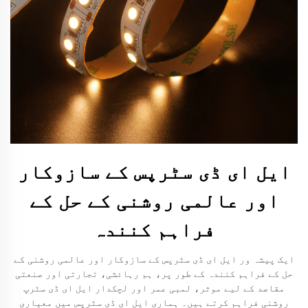
ایل ای ڈی سٹرپس کے سازوکار
اور عالمی روشنی کے حل کے
فراہم کنندہ
ایک پیشہ ور ایل ای ڈی سٹرپس کے سازوکار اور عالمی روشنی کے
حل کے فراہم کنندہ کے طور پر، ہم رہائشی، تجارتی اور صنعتی
مقاصد کے لیے موثر، لمبی عمر اور لچکدار ایل ای ڈی سٹرپ
روشنی فراہم کرتے ہیں۔ ہماری ایل ای ڈی سٹرپس میں معیاری