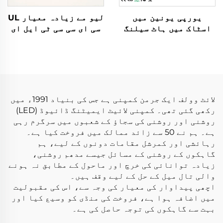
یورپی یونین میں
لیو مے زیادہ معیار UL
اسٹاک میں ہاٹ سیلنگ
سی ای سی سی ٹی ایل ای
لیڈ اسٹرپ ایلومینیم
ڈی اسٹرپ لائٹ ایس ایم
پروفائل پلاسٹر ڈرائی
ڈی 2835 16 ویٹ 120 ایل
وال فلیکسیبل لیڈ
ای ڈیز/میٹر 1300 ایل
ایلومینیم پروفائل
ایم سجاؤ والی لچکدار
چینل
ایل ای ڈی اسٹرپ لائٹ
لائٹ وولف ایک جرمن کمپنی ہے جس کی بنیاد 1991ء میں
رکھی گئی تھی۔ کمپنی لائیٹ ایمیٹنگ ڈائیوڈ (LED)
روشنی اور روشنی کی سجاؤ کے شعبوں میں سرگرم رہی
ہے۔ ہم نے 50 سے زائد ممالک میں فروخت کیا ہے۔
رہائشی اور کمرشل مقامات دونوں کے لیے، ہم
گاہکوں کے روشنی کے مسائل جیسے مدھم روشنی،
زیادہ توانائی کی خرچ اور ماحول کے مطابق نہ ہونے
والی تال میل کے حل کے لیے وقف ہیں۔
اچھی پیداوار کی معیار کی وجہ سے، اس کی مقبولیت
میں اضافہ ہوا ہے، فروخت کی منڈی کو وسیع کیا اور
بہت سے گاہکوں کی توجہ حاصل کی ہے۔