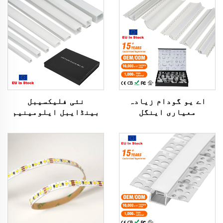
اے یو گودام زیادہ
نئی فلیکسیبل
معیاری اینگل
بینڈایبل ایلومینیم
الومینیم ملاوٹ
لیڈ چینل ڈرائی وال
ایکسٹروژن ہاؤسنگ
پلاسٹر لیڈ اسٹرپ لائٹ
چینل مبہم کور لائٹ
پروفائل پی سی کور
اسٹرپ بار دبا کر
ریسیسڈ لیڈ ڈفیوزر
لگانے والی ایل ای ڈی
یورپی یونین میں
پروفائل الومینیم
اسٹاک میں