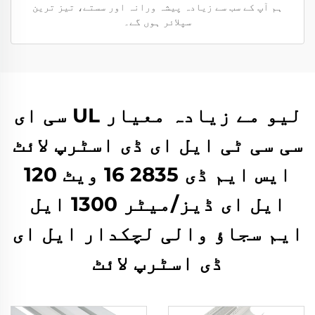
ہم آپ کے سب سے زیادہ پیشہ ورانہ اور سستے، تیز ترین
سپلائر ہوں گے۔
لیو مے زیادہ معیار UL سی ای
سی سی ٹی ایل ای ڈی اسٹرپ لائٹ
ایس ایم ڈی 2835 16 ویٹ 120
ایل ای ڈیز/میٹر 1300 ایل
ایم سجاؤ والی لچکدار ایل ای
ڈی اسٹرپ لائٹ