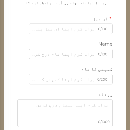
ہمارا نمائندہ جلد ہی آپ سے رابطہ کرے گا۔
ای میل
0/100
Name
0/100
کمپنی کا نام
0/200
پیغام
0/1000