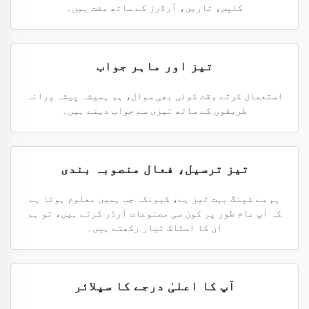
کلپس، تاریں، آرڈرز کے ساتھ مفت ہیں۔
تیز اور ماہر جواب
استعمال کرتے وقت کوئی بھی سوال، ہم ہمیشہ پیشہ ورانہ
طریقوں کے ساتھ تیزی سے جواب دیتے ہیں۔
تیز ترسیل، فعال منصوبہ بندی
ہم سے شپنگ بہت تیز ہے، کیونکہ جب ہمیں معلوم ہوتا ہے
کہ آپ عام طور پر کون سی مصنوعات آرڈر کرتے ہیں، تو ہم
ان کا اسٹاک تیار رکھتے ہیں۔
آپ کا اعلیٰ درجے کا سپلائر