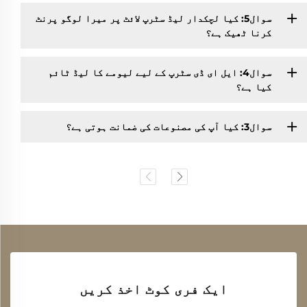
سوال5: کیا لچکدار لیڈ سٹرپ لائٹ پر میرا لوگو پرنٹ
کرنا ٹھیک ہے؟
سوال4: ایل ای ڈی سٹرپ کے لیے لیومے کا لیڈ ٹائم
کیا ہے؟
سوال3: کیا آپ کی مصنوعات کی ضمانت ہوتی ہے؟
ایک فری کوٹ اخذ کریں