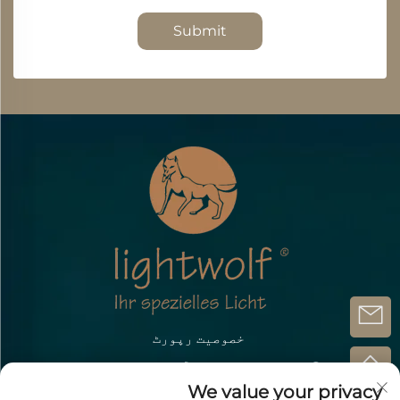
Submit
خصوصیت رپورٹ
کاپی رائٹ @ژونگ شان لی ہینگ آپٹو الیکٹرونک ٹیکنالوجی
کمپنی لمیٹڈ۔
We value your privacy