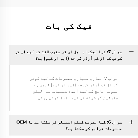
فیک کی بات
سوال 7: کیا لچکدار ایل ای ڈی سٹرپ لائٹ کے لیے آپ کی
کوئی کم از کم آرڈر کی حد (ایم او کیو) ہے؟
جواب 7: ہماری معیاری مصنوعات کے لیے کوئی
کم از کم آرڈر کی حد (ایم او کیو) نہیں ہے۔
نمونہ جانچ کے لیے 1 عدد دستیاب ہے، لیکن
صارفین کو شپنگ کی قیمت ادا کرنی ہوگی۔
سوال 6: کیا لیومے کسٹم اسمبلی کر سکتا ہے یا OEM
مصنوعات فراہم کر سکتا ہے؟