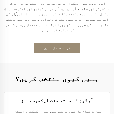
ایل ای ڈی چپس، لچکدار پی سی بی بورڈز، بہترین حرارت کی
منتشرگی اور سفید، آر جی بی، آر جی بی ڈبلیو اور ایڈریس ایبل
پکسل سٹرپس سمیت متعدد رنگ دستیاب ہیں۔ ہم او ای ایم/او ڈی
ایم کی حسب ضرورت ترتیب، بلو فروخت اور دنیا بھر میں مختلف
منصوبہ جاتی ضروریات کو پورا کرنے کے لیے مکمل روشنی کے حل
کی حمایت کرتے ہیں۔
قیمت حاصل کریں
ہمیں کیوں منتخب کریں؟
آرڈرز کے ساتھ مفت ایکسیسوائز
ہمارے تمام صارفین جانتے ہیں: ہمارا کنکٹر، انسٹال