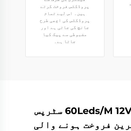
پروڈکٹس فروخت کرتے
ہیں۔ اس لیے تمام
پروڈکٹس کی اچھی طرح
جانچ کی جاتی ہے اور
مضبوطی سے پیک کیا
جاتا ہے۔
5050 Rgbw پروگرام ایبل ایل ای ڈی سٹرپ 60Leds/M 12V 12Mm سٹرپس
ترین فروخت ہونے والی