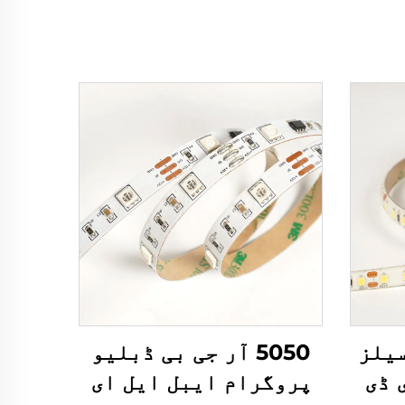
یلز
5050 آر جی بی ڈبلیو
 ڈی
پروگرام ایبل ایل ای