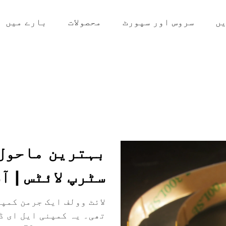
ں
سروس اور سپورٹ
محصولات
بارے میں
بہترین ماحول 
سٹرپ لائٹس | 
تھی۔ یہ کمپنی ایل ای ڈی