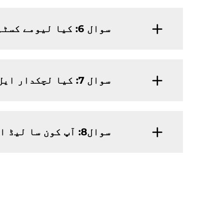
سوال 6: کیا لیومے کسٹم اسمبلی کر سکتا ہے یا OEM مصنوعات فراہم کر سکتا ہے؟
سوال 7: کیا لچکدار ایل ای ڈی سٹرپ لائٹ کے لیے آپ کی کوئی کم از کم آرڈر کی حد (ایم او کیو) ہے؟
سوال8: آپ کون سا لیڈ استعمال کرتے ہیں؟