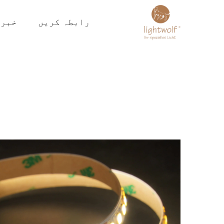
رابطہ کریں
خبری