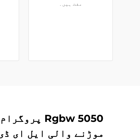
مفت ہیں۔
موڑنے والی ایل ای ڈی 