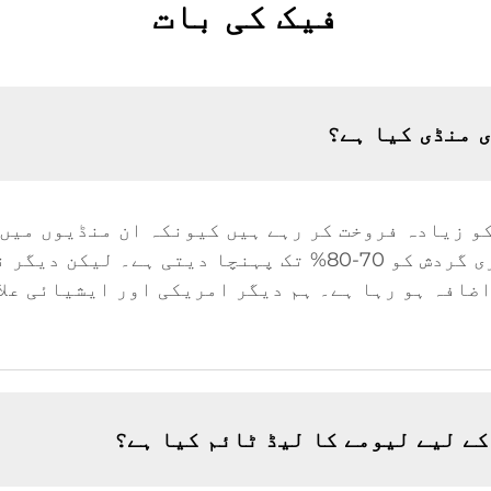
فیک کی بات
کہ کو زیادہ فروخت کر رہے ہیں کیونکہ ان منڈیوں می
معیار کافی زیادہ ہے۔ یہ شرح ہماری گردش کو 70-80% تک پہن
ضافہ ہو رہا ہے۔ ہم دیگر امریکی اور ایشیائی علا