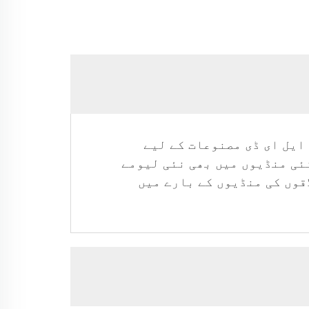
ں ایل ای ڈی مصنوعات کے لیے
چا دیتی ہے۔ لیکن دیگر نئی منڈیوں میں بھی نئی لیومے
قوں کی منڈیوں کے بارے میں