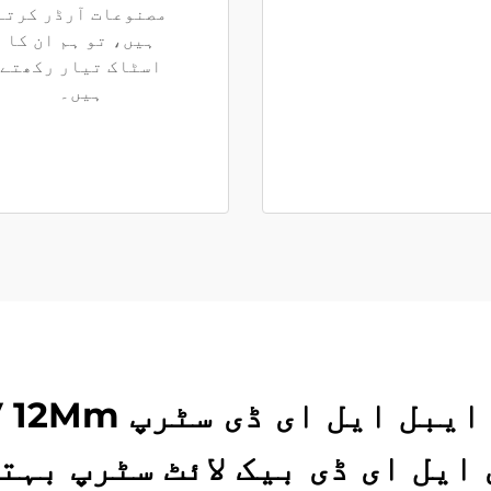
مصنوعات آرڈر کرتے
ہیں، تو ہم ان کا
اسٹاک تیار رکھتے
ہیں۔
ایل ای ڈی بیک لائٹ سٹرپ بہ