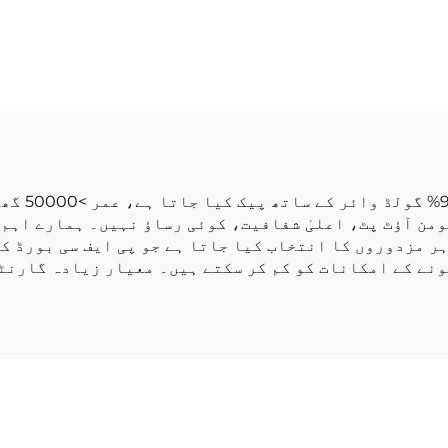
ی اسٹرپ لائٹ ایس
لائٹ ٹیپ ایس ایم
ایم ڈی 2835 16 ویٹ 120
2835 
ایل ای ڈیز/میٹر 1300
میٹر آئی
 ایم سجاؤ والی
فلیکسیبل ایل ای
دار ایل ای ڈی
لائٹ اسٹرپ
اسٹرپ لائٹ
من آؤٹ پٹ، اعلیٰ شفافیت، کوئی رساؤ نہیں۔ ہمارے اہم ا
اہر مزدوروں کا انتخاب کیا جاتا ہے جو پی ایف سی بورڈ ک
ونے کے امکانات کو کم کر سکتے ہیں۔ معیار زیادہ گارنٹ