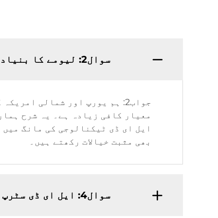
سوال2: لیومے کا بنیادی منڈی کیا ہے؟
جواب2: ہم یورپ اور شمالی امری
ایل ای ڈی ٹیکنالوجی کی مانگ میں ا
بھی مثبت خیالات رکھتے ہیں۔
سوال4: ایل ای ڈی سٹرپ کے لیے لیومے کا لیڈ ٹائم کیا ہے؟