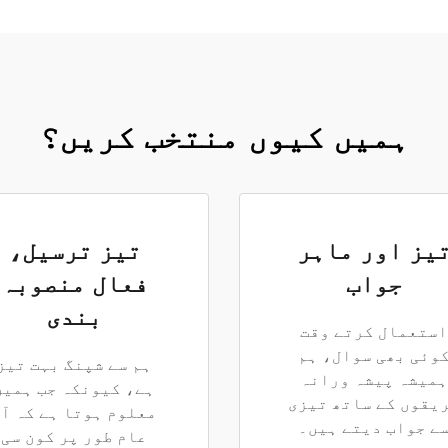
ہمیں کیوں منتخب کریں؟
یز اور ماہر
تیز ترسیل،
جواب
فعال منصوبہ
بندی
استعمال کرتے وقت
وئی بھی سوال، ہم
ہم سے شپنگ بہت تیز
ہمیشہ پیشہ ورانہ
ہے، کیونکہ جب ہمیں
یقوں کے ساتھ تیزی
معلوم ہوتا ہے کہ آ
ے جواب دیتے ہیں۔
عام طور پر کون سی