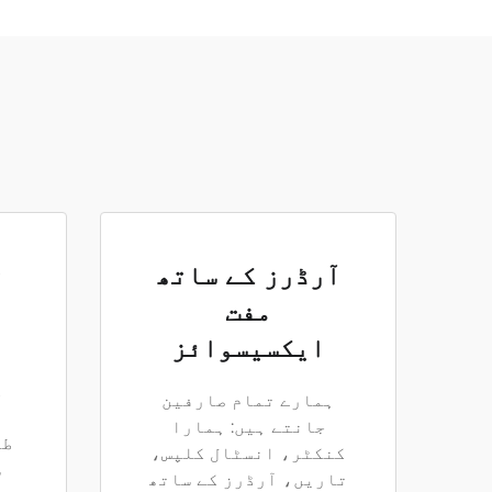
آرڈرز کے ساتھ
ت
مفت
ایکسیسوائز
ک
ہمارے تمام صارفین
جانتے ہیں: ہمارا
طر
کنکٹر، انسٹال کلپس،
س
تاریں، آرڈرز کے ساتھ