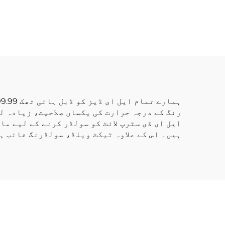
نرم لائٹ واٹر پروف
ای ڈ
لچکدار رسی سلیکون
نیون ایل ای ڈی اسٹرپ
ٹیوب
ایل
لچک
رنگ کے درجہ حرارت کی یکساں صلاحیت، زیادہ لو
ایل ای ڈی سٹرپ لائٹ کو سولڈر کرنے کے لیے م
ہیں۔ اس کے علاوہ ٹیکٹ ویلڈ، سولڈرنگ غائب ہ