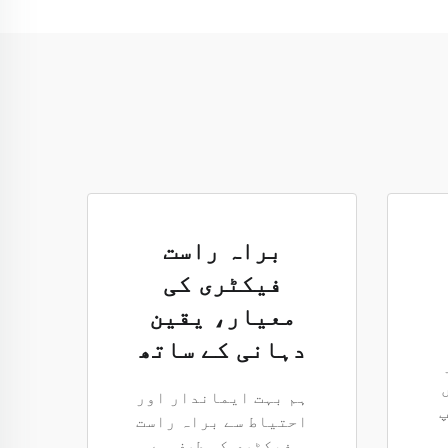
براہ راست
فیکٹری کی
معیار، یقین
دہانی کے ساتھ
ہم بہت ایماندار اور
پ
احتیاط سے براہ راست
فیکٹری کی طرف سے