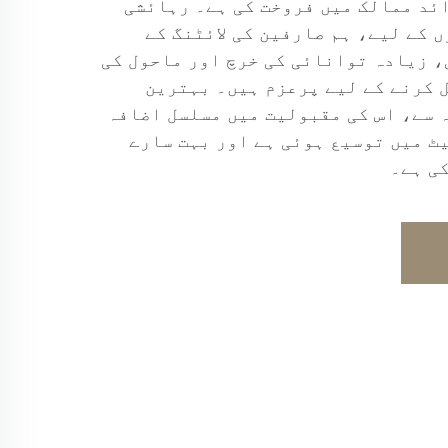
۔ ہم نے 50 سے زائد ممالک میں فروخت کی ہے۔ رہائشی
 کے لیے، ہم صارفین کی لائٹنگ کے
 زیادہ توانائی کی خرچ اور ماحول کی
 کرنے کے لیے پرعزم ہیں۔ بہترین
 سے، اس کی مقبولیت میں مسلسل اضافہ
ٹ میں توسیع ہوئی ہے اور بہت سارے
ی ہے۔