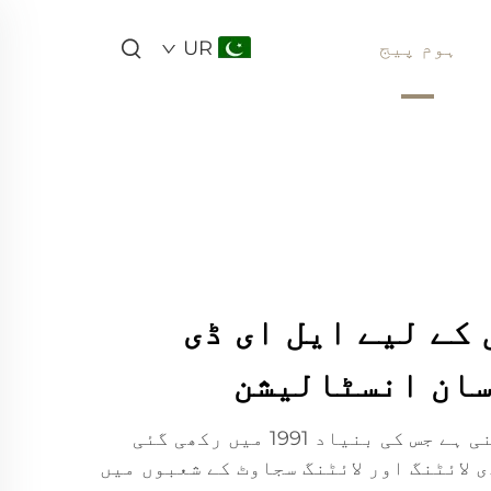
ہوم پیج
UR
کے لیے ایل ای ڈی
آسان انسٹالیشن
لائٹ وولف ایک جرمن کمپنی ہے جس کی بنیاد 1991 میں رکھی گئی
 لائٹنگ اور لائٹنگ سجاوٹ کے شعبوں میں