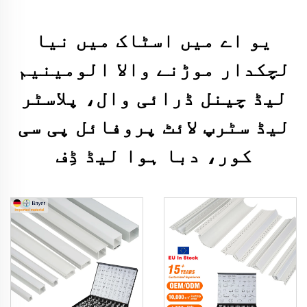
یو اے میں اسٹاک میں نیا
لچکدار موڑنے والا الومینیم
لیڈ چینل ڈرائی وال، پلاسٹر
لیڈ سٹرپ لائٹ پروفائل پی سی
کور، دبا ہوا لیڈ ڈِف