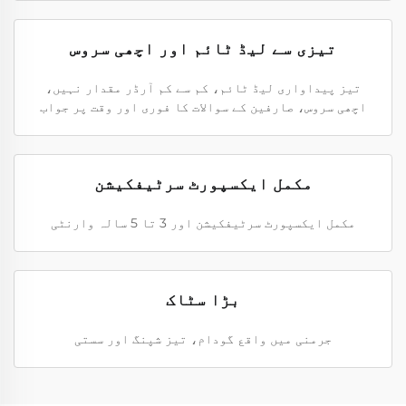
تیزی سے لیڈ ٹائم اور اچھی سروس
تیز پیداواری لیڈ ٹائم، کم سے کم آرڈر مقدار نہیں،
اچھی سروس، صارفین کے سوالات کا فوری اور وقت پر جواب
مکمل ایکسپورٹ سرٹیفکیشن
مکمل ایکسپورٹ سرٹیفکیشن اور 3 تا 5 سالہ وارنٹی
بڑا سٹاک
جرمنی میں واقع گودام، تیز شپنگ اور سستی