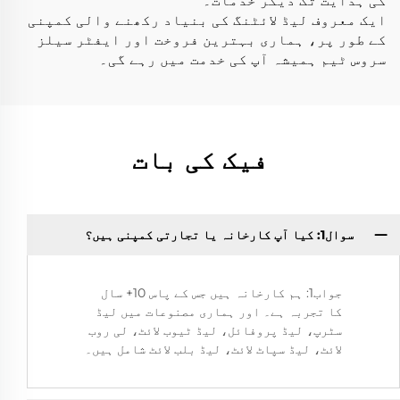
کی ہدایت تک دیگر خدمات۔
ایک معروف لیڈ لائٹنگ کی بنیاد رکھنے والی کمپنی
کے طور پر، ہماری بہترین فروخت اور ایفٹر سیلز
سروس ٹیم ہمیشہ آپ کی خدمت میں رہے گی۔
فیک کی بات
سوال1: کیا آپ کارخانہ یا تجارتی کمپنی ہیں؟
جواب1: ہم کارخانہ ہیں جس کے پاس 10+ سال
کا تجربہ ہے۔ اور ہماری مصنوعات میں لیڈ
سٹرپ، لیڈ پروفائل، لیڈ ٹیوب لائٹ، لی روب
لائٹ، لیڈ سپاٹ لائٹ، لیڈ بلب لائٹ شامل ہیں۔