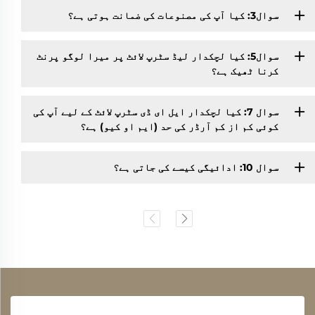
سوال3: کیا آپ کی مصنوعات کی ضمانت ہوتی ہے؟
سوال5: کیا لچکدار لیڈ سٹرپ لائٹ پر میرا لوگو پرنٹ
کرنا ٹھیک ہے؟
سوال 7: کیا لچکدار ایل ای ڈی سٹرپ لائٹ کے لیے آپ کی
کوئی کم از کم آرڈر کی حد (ایم او کیو) ہے؟
سوال 10: ادائیگی کیسے کی جاتی ہے؟