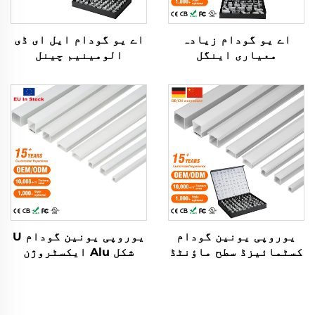
اے یو گودام زیادہ
اے یو گودام ایل ای ڈی
معیاری اینگل
الومینیم چینل
الومینیم ملاوٹ
ایکسٹروژن ہاؤسنگ
ایکسٹروژن ہاؤسنگ
ماونٹڈ سینما پروفائل
چینل مبہم کور لائٹ
لائٹ آؤٹ ڈور سٹیپ لائٹس
اسٹرپ بار دبا کر
ایل ای ڈی اسٹرپ
لگانے والی ایل ای ڈی
الومینیم پروفائل
پروفائل الومینیم
یوروپی یونین گودام
یوروپی یونین گودام U
کسٹمائیزڈ سطح ماؤنٹڈ
شکل Alu ایکسٹروژن
سکوائر ایل ای ڈی
ہاؤسنگ چینل PC
اسٹرپ لائٹ ایلومینیم
ڈفیوژن پروفائلز ایل
ایکسٹروژن پروفائل
ای ڈی اسٹرپ
ایل ای ڈی ایلومینیم
ایلومینیم پروفائل