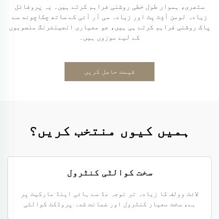
ستھری، ہموار طول خطی روشنی فراہم کرتے ہیں۔ یہ پروفائل
زیادہ لومن آؤٹ پٹ اور زیادہ سی آر آئی کے ساتھ چکاچوند سے
پاک روشنی فراہم کرتے ہی ہیں، جو معیاری انجینئرنگ منصوبوں
کے لیے موزوں ہیں۔
قیمت حاصل کریں
ہمیں کیوں منتخب کریں؟
سخت کوالٹی کنٹرول
لائٹ وولف کا زیادہ تر توجہ مڈ سے ہائی اینڈ مارکیٹ پر
ہے، سخت معیار کنٹرول اور ضمانت شدہ پروڈکٹ کوالٹی