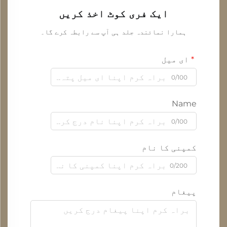
ایک فری کوٹ اخذ کریں
ہمارا نمائندہ جلد ہی آپ سے رابطہ کرے گا۔
ای میل
0/100
Name
0/100
کمپنی کا نام
0/200
پیغام