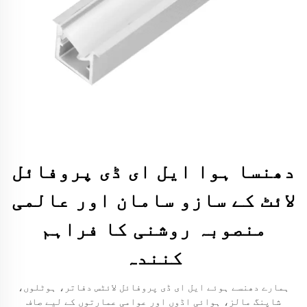
دھنسا ہوا ایل ای ڈی پروفائل
لائٹ کے سازو سامان اور عالمی
منصوبہ روشنی کا فراہم
کنندہ
ہمارے دھنسے ہوئے ایل ای ڈی پروفائل لائٹس دفاتر، ہوٹلوں،
شاپنگ مالز، ہوائی اڈوں اور عوامی عمارتوں کے لیے صاف