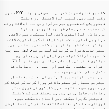
پروفائل چینل
ایل ای ڈی
لائٹ وولف ایک جرمن کمپنی ہے جس کی بنیاد 1991ء میں
رکھی گئی تھی۔ کمپنی لیڈ لائٹنگ اور لائٹنگ
ڈیکوریشن کے شعبوں میں سرگرم رہی ہے۔ اب لائٹ وولف
کی مصنوعات میں خاص طور پر الیومینیم لیڈ
پروفائل، لیڈ اسٹرپ لائٹ، لیڈ سلیکون نیون لائٹ،
سی او بی اسٹرپ لائٹ، لیڈ لینڈ اسکیپ اسٹریٹ لائٹ،
لیڈ کیبنٹ لائٹ، لیڈ لینیئر لائٹ وغیرہ شامل ہیں۔
بہتر خدمات فراہم کرنے کے لیے ہم نے 2013ء میں چین
کے صوبے گوانگ ڈونگ میں اپنی اپنی پیداواری
فیکٹری قائم کی۔ اب تک، فیکٹری میں تقریباً 70
افراد پر مشتمل ایک ٹیم اور پیداواری سامان کا
مکمل دائرہ کار موجود ہے۔
ہم ہمیشہ مارکیٹ میں گاہکوں کی اعلیٰ توقعات اور
بہترین معیار کی مصنوعات کو پورا کرنے کی کوشش کر
رہے ہیں، جس کے نتیجے میں گاہکوں کی طویل مدتی
وفاداری حاصل ہوتی ہے۔ ہم مختلف قسم کے لائٹنگ
انجینئرنگ پراجیکٹس بھی انجام دے سکتے ہیں،
ڈیزائن سے لے کر مختلف لائٹنگ فٹنگز کی انسٹالیشن