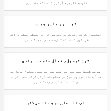
کلپس، تاریں، آرڈرز کے ساتھ مفت ہیں۔
تیز اور ماہر جواب
استعمال کرتے وقت کوئی بھی سوال، ہم ہمیشہ پیشہ ورانہ
طریقوں کے ساتھ تیزی سے جواب دیتے ہیں۔
تیز ترسیل، فعال منصوبہ بندی
ہم سے شپنگ بہت تیز ہے، کیونکہ جب ہمیں معلوم ہوتا ہے
کہ آپ عام طور پر کون سی مصنوعات آرڈر کرتے ہیں، تو ہم
ان کا اسٹاک تیار رکھتے ہیں۔
آپ کا اعلیٰ درجے کا سپلائر