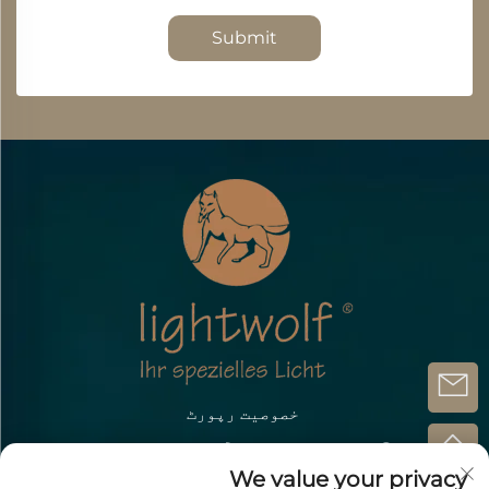
Submit
خصوصیت رپورٹ
کاپی رائٹ @ژونگ شان لی ہینگ آپٹو الیکٹرونک ٹیکنالوجی
کمپنی لمیٹڈ۔
We value your privacy