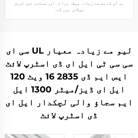
ہم آپ کے سب سے زیادہ پیشہ ورانہ اور سستے، تیز ترین
سپلائر ہوں گے۔
لیو مے زیادہ معیار UL سی ای
سی سی ٹی ایل ای ڈی اسٹرپ لائٹ
ایس ایم ڈی 2835 16 ویٹ 120
ایل ای ڈیز/میٹر 1300 ایل
ایم سجاؤ والی لچکدار ایل ای
ڈی اسٹرپ لائٹ