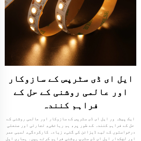
ایل ای ڈی سٹرپس کے سازوکار
اور عالمی روشنی کے حل کے
فراہم کنندہ
ایک پیشہ ور ایل ای ڈی سٹرپس کے سازوکار اور عالمی روشنی کے
حل کے فراہم کنندہ کے طور پر، ہم رہائشی، تجارتی اور صنعتی
درخواستوں کے لیے ڈیزائن کی گئی، زیادہ کارکردگی، لمبی عمر
اور لچکدار ایل ای ڈی سٹرپ روشنی فراہم کرتے ہیں۔ ہماری ایل