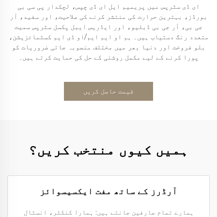
ای ڈی سٹرپس میں پریمیم ایل ای ڈی چپس، لچکدار پی سی بی
بورڈز، بہترین حرارت کی منتشر کرنے کی صلاحیت، اور سفید، آر
جی بی، آر جی بی ڈبلیو، اور ایڈریس ایبل پکسل سٹرپس سمیت
متعدد رنگ دستیاب ہیں۔ ہم او ایم ایم/او ڈی ایم کسٹمائزیشن،
بلو فروخت اور دنیا بھر میں مختلف منصوبہ جاتی ضروریات کو
پورا کرنے کے لیے مکمل روشنی کے حل کی حمایت کرتے ہیں۔
قیمت حاصل کریں
ہمیں کیوں منتخب کریں؟
آرڈرز کے ساتھ مفت ایکسیسوائز
ہمارے تمام صارفین جانتے ہیں: ہمارا کنکٹر، انسٹال