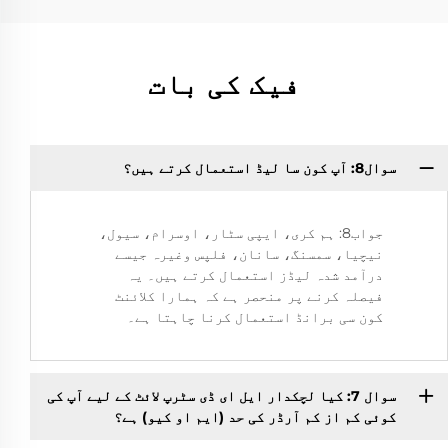
فیک کی بات
سوال8: آپ کون سا لیڈ استعمال کرتے ہیں؟
جواب8: ہم کری، ایپی سٹار، اوسرام، سیول،
نیچیا، سمسنگ، سانان، فلپس وغیرہ جیسے
درآمد شدہ لیڈز استعمال کرتے ہیں۔ یہ
فیصلہ کرنے پر منحصر ہے کہ ہمارا کلائنٹ
کون سی برانڈ استعمال کرنا چاہتا ہے۔
سوال 7: کیا لچکدار ایل ای ڈی سٹرپ لائٹ کے لیے آپ کی
کوئی کم از کم آرڈر کی حد (ایم او کیو) ہے؟