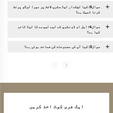
سوال5: کیا لچکدار لیڈ سٹرپ لائٹ پر میرا لوگو پرنٹ
کرنا ٹھیک ہے؟
سوال4: ایل ای ڈی سٹرپ کے لیے لیومے کا لیڈ ٹائم
کیا ہے؟
سوال3: کیا آپ کی مصنوعات کی ضمانت ہوتی ہے؟
ایک فری کوٹ اخذ کریں