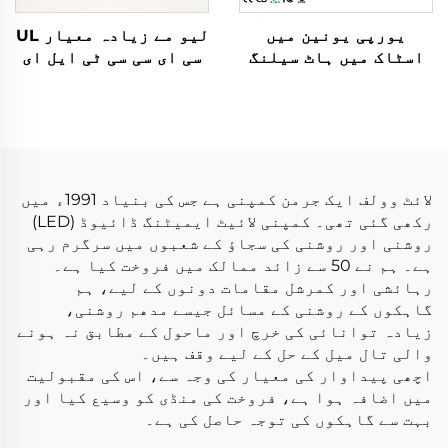
یورپی یونین میں
لیو مے زیادہ معیار UL
اسٹاک میں ہاٹ سیلنگ
سی ای سی سی ٹی ایل ای
لیڈ اسٹرپ ایلومینیم
ڈی اسٹرپ لائٹ ایس ایم
پروفائل پلاسٹر ڈرائی
ڈی 2835 16 ویٹ 120 ایل
وال فلیکسیبل لیڈ
ای ڈیز/میٹر 1300 ایل
ایلومینیم پروفائل
ایم سجاؤ والی لچکدار
چینل
ایل ای ڈی اسٹرپ لائٹ
لائٹ وولف ایک جرمن کمپنی ہے جس کی بنیاد 1991ء میں
رکھی گئی تھی۔ کمپنی لائیٹ ایمیٹنگ ڈائیوڈ (LED)
روشنی اور روشنی کی سجاؤ کے شعبوں میں سرگرم رہی
ہے۔ ہم نے 50 سے زائد ممالک میں فروخت کیا ہے۔
رہائشی اور کمرشل مقامات دونوں کے لیے، ہم
گاہکوں کے روشنی کے مسائل جیسے مدھم روشنی،
زیادہ توانائی کی خرچ اور ماحول کے مطابق نہ ہونے
والی تال میل کے حل کے لیے وقف ہیں۔
اچھی پیداوار کی معیار کی وجہ سے، اس کی مقبولیت
میں اضافہ ہوا ہے، فروخت کی منڈی کو وسیع کیا اور
بہت سے گاہکوں کی توجہ حاصل کی ہے۔