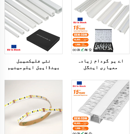
اے یو گودام زیادہ
نئی فلیکسیبل
معیاری اینگل
بینڈایبل ایلومینیم
الومینیم ملاوٹ
لیڈ چینل ڈرائی وال
ایکسٹروژن ہاؤسنگ
پلاسٹر لیڈ اسٹرپ لائٹ
چینل مبہم کور لائٹ
پروفائل پی سی کور
اسٹرپ بار دبا کر
ریسیسڈ لیڈ ڈفیوزر
لگانے والی ایل ای ڈی
یورپی یونین میں
پروفائل الومینیم
اسٹاک میں