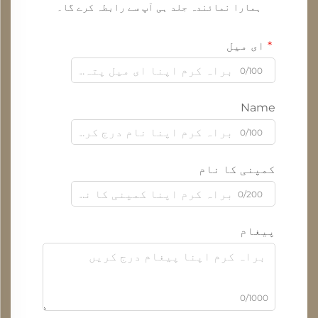
ہمارا نمائندہ جلد ہی آپ سے رابطہ کرے گا۔
ای میل
0/100
Name
0/100
کمپنی کا نام
0/200
پیغام
0/1000