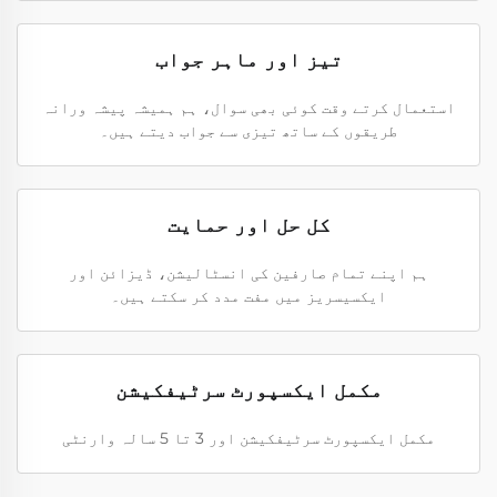
تیز اور ماہر جواب
استعمال کرتے وقت کوئی بھی سوال، ہم ہمیشہ پیشہ ورانہ
طریقوں کے ساتھ تیزی سے جواب دیتے ہیں۔
کل حل اور حمایت
ہم اپنے تمام صارفین کی انسٹالیشن، ڈیزائن اور
ایکسیسریز میں مفت مدد کر سکتے ہیں۔
مکمل ایکسپورٹ سرٹیفکیشن
مکمل ایکسپورٹ سرٹیفکیشن اور 3 تا 5 سالہ وارنٹی