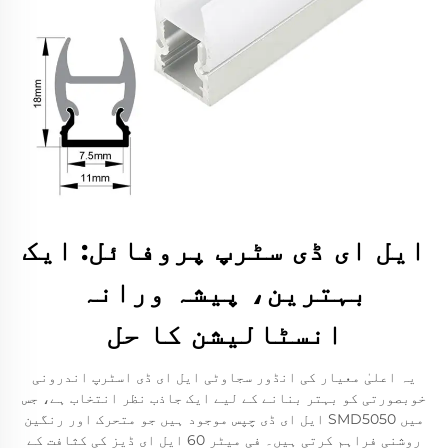
ایل ای ڈی سٹرپ پروفائل: ایک
بہترین، پیشہ ورانہ
انسٹالیشن کا حل
یہ اعلیٰ معیار کی انڈور سجاوٹی ایل ای ڈی اسٹرپ اندرونی
خوبصورتی کو بہتر بنانے کے لیے ایک جاذب نظر انتخاب ہے، جس
میں SMD5050 ایل ای ڈی چپس موجود ہیں جو متحرک اور رنگین
روشنی فراہم کرتی ہیں۔ فی میٹر 60 ایل ای ڈیز کی کثافت کے