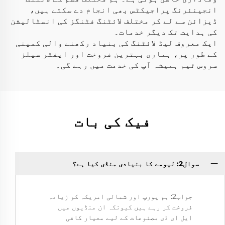
انجینئرنگ پراجیکٹس بھی انجام دے سکتے ہیں،
ڈیزائن سے لے کر مختلف لائٹنگ فٹنگز کی انسٹالیشن
کی ہدایت تک دیگر خدمات۔
ایک معروف لیڈ لائٹنگ کی بنیاد رکھنے والی کمپنی
کے طور پر، ہماری بہترین فروخت اور ایفٹر سیلز
سروس ٹیم ہمیشہ آپ کی خدمت میں رہے گی۔
فیک کی بات
سوال2: لیومے کا بنیادی منڈی کیا ہے؟
جواب2: ہم یورپ اور شمالی امریکہ کو زیادہ
فروخت کر رہے ہیں کیونکہ ان منڈیوں میں
ایل ای ڈی مصنوعات کے لیے معیار کافی