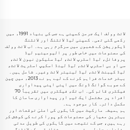
ڈی 5050 60 ایل ای ڈی
فلیکس سیپریٹ ایل ای
ایس/میٹر 24 وولٹ 10
ڈی نیون فلیکس ٹیوب
ملی میٹر آر جی بی ایل
نیون ایل ای ڈی لائٹ
ای ڈی لائٹ اسٹرپ
لائٹ وولف ایک جرمن کمپنی ہے جس کی بنیاد 1991ء میں
رکھی گئی تھی۔ کمپنی لیڈ لائٹنگ اور لائٹنگ
ڈیکوریشن کے شعبوں میں سرگرم رہی ہے۔ اب لائٹ وولف
کی مصنوعات میں خاص طور پر الیومینیم لیڈ
پروفائل، لیڈ اسٹرپ لائٹ، لیڈ سلیکون نیون لائٹ،
سی او بی اسٹرپ لائٹ، لیڈ لینڈ اسکیپ اسٹریٹ لائٹ،
لیڈ کیبنٹ لائٹ، لیڈ لینیئر لائٹ وغیرہ شامل ہیں۔
بہتر خدمات فراہم کرنے کے لیے ہم نے 2013ء میں چین
کے صوبے گوانگ ڈونگ میں اپنی اپنی پیداواری
فیکٹری قائم کی۔ اب تک، فیکٹری میں تقریباً 70
افراد پر مشتمل ایک ٹیم اور پیداواری سامان کا
مکمل دائرہ کار موجود ہے۔
ہم ہمیشہ مارکیٹ میں گاہکوں کی اعلیٰ توقعات اور
بہترین معیار کی مصنوعات کو پورا کرنے کی کوشش کر
رہے ہیں، جس کے نتیجے میں گاہکوں کی طویل مدتی
وفاداری حاصل ہوتی ہے۔ ہم مختلف قسم کے لائٹنگ