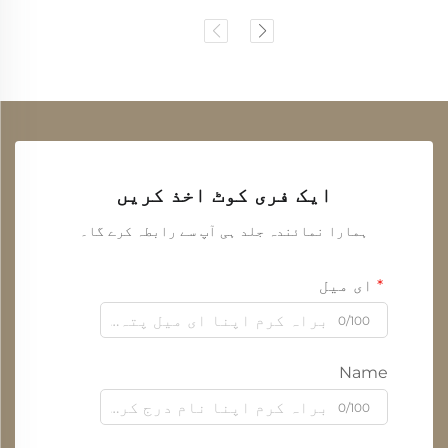
ایک فری کوٹ اخذ کریں
ہمارا نمائندہ جلد ہی آپ سے رابطہ کرے گا۔
ای میل
0/100
Name
0/100