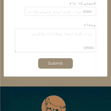
کمپنی کا نام
0/200
پیغام
0/1000
Submit