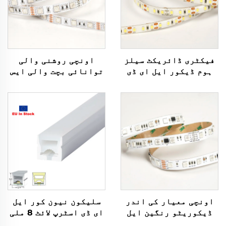
فیکٹری ڈائریکٹ سیلز
اونچی روشنی والی
ہوم ڈیکور ایل ای ڈی
توانائی بچت والی ایس
لائٹ ٹیپ ایس ایم ڈی
ایم ڈی 5050 60 ایل ای
2835 12 وولٹ 5 ملی
ڈی/میٹر ڈی سی 12 وولٹ
میٹر آئی پی 20
10 ملی میٹر کٹنے والی
فلیکسیبل ایل ای ڈی
ایل ای ڈی لیمپ ایل ای
لائٹ اسٹرپ
ڈی فلیکسیبل آر جی بی
اسٹرپ لائٹس
اونچی معیار کی اندر
سلیکون نیون کور ایل
ڈیکوریٹو رنگین ایل
ای ڈی اسٹرپ لائٹ 8 ملی
ای ڈی اسٹرپ ایس ایم
میٹر ایل ای ڈی نیون