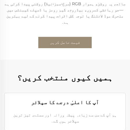
ساتھ، یہ روشن، ہموار RGB (سرخ-سبز-نیلا) روشنی پیدا کرتی ہے
—جو رہائشی کمروں، بیڈروم، گیم رومز یا ڈسپلے کیبنٹس میں
متحرک موڈ لائٹنگ یا توجہ کش اثرات پیدا کرنے کے لیے بہترین
ہے۔
قیمت حاصل کریں
ہمیں کیوں منتخب کریں؟
آپ کا اعلیٰ درجے کا سپلائر
ہم آپ کے سب سے زیادہ پیشہ ورانہ اور سستے، تیز ترین
سپلائر ہوں گے۔