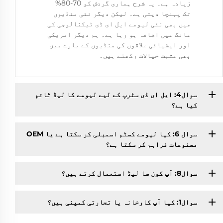
زیادہ ہے۔ یہ شرح ہماری گردش کو 70-80%
تک پہنچا دیتی ہے۔ لیکن دیگر نئی منڈیوں
میں بھی نئی لیومے ایل ای ڈی ٹیکنالوجی کی
مانگ میں اضافہ ہو رہا ہے۔ ہم دیگر امریکی
اور ایشیائی علاقوں کی منڈیوں کے بارے میں
بھی مثبت خیالات رکھتے ہیں۔
سوال4: ایل ای ڈی سٹرپ کے لیے لیومے کا لیڈ ٹائم
کیا ہے؟
سوال 6: کیا لیومے کسٹم اسمبلی کر سکتا ہے یا OEM
مصنوعات فراہم کر سکتا ہے؟
سوال8: آپ کون سا لیڈ استعمال کرتے ہیں؟
سوال1: کیا آپ کارخانہ یا تجارتی کمپنی ہیں؟