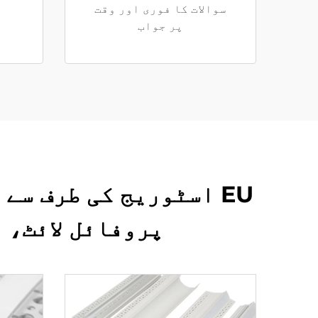
سوالات کا فوری اور وقت
پر جواب
EU اسٹوریج کی طرف س
پروفائل لائٹ، 