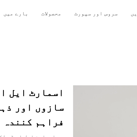
ں
سروس اور سپورٹ
محصولات
بارے میں
اسمارٹ ایل ای
سازوں اور ذہی
فراہم کنندہ