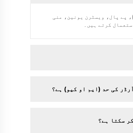
نک)، پے پال، ویسٹرن یونین، منی
استعمال کرتے ہیں۔