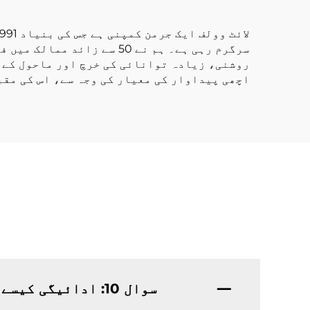
پروفائل الومینیم
سرگرم رہی ہے۔ ہم نے 50 س
روشنی، زیادہ توانائی کی خرچ اور ماحول کے م
اچھی پیداوار کی معیار کی وجہ سے، اس کی مقب
سوال 10: ادائیگی کیسے کی جاتی ہے؟