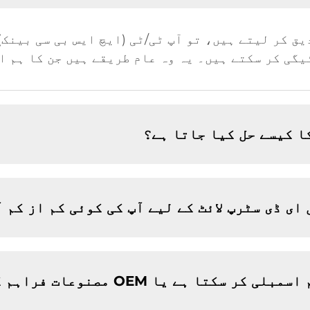
کی تصدیق کر لیتے ہیں، تو آپ ٹی/ٹی (ایچ ایس بی سی بی
یگی کر سکتے ہیں۔ یہ وہ عام طریقے ہیں جن کا ہم 