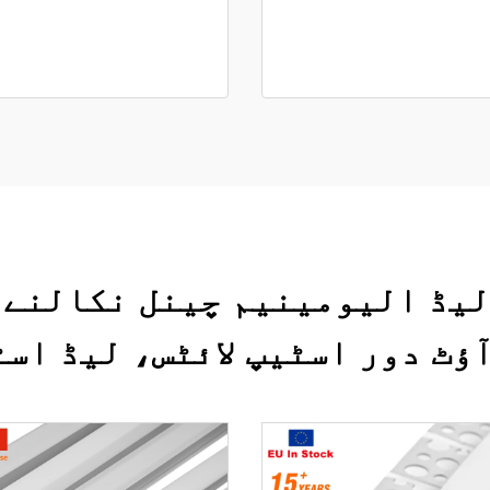
ے لیڈ الیومینیم چینل نکالنے
آؤٹ دور اسٹیپ لائٹس، لیڈ اس