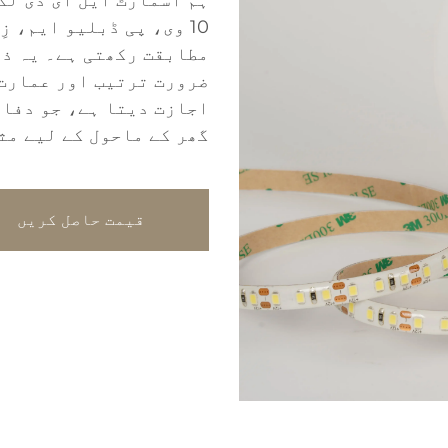
10 وی، پی ڈبلیو ایم، 
مطابقت رکھتی ہے۔ یہ ذہ
ضرورت ترتیب اور عمارت
اجازت دیتا ہے، جو دفا
گھر کے ماحول کے لیے مث
قیمت حاصل کریں