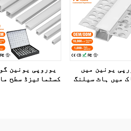
رپی یونین میں
یوروپی یونین گو
ک میں ہاٹ سیلنگ
کسٹمائیزڈ سطح ما
اسٹرپ ایلومینیم
سکوائر ایل ای 
ئل پلاسٹر ڈرائی
اسٹرپ لائٹ ایلوم
 فلیکسیبل لیڈ
ایکسٹروژن پروف
مینیم پروفائل
ایل ای ڈی ایلومی
چینل
پروفائل چینل