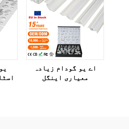
اے یو گودام زیادہ
یو
معیاری اینگل
اسٹا
الومینیم ملاوٹ
لیڈ 
ایکسٹروژن ہاؤسنگ
پروفا
چینل مبہم کور لائٹ
وال
اسٹرپ بار دبا کر
ایلو
لگانے والی ایل ای ڈی