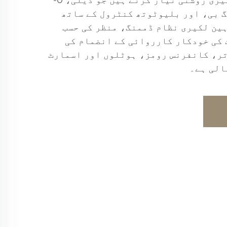
ہم اسمارٹ ایل ای ڈی لکیری روشنی تیار کرتے ہیں جو ڈیلی، 0-
زِگ بی، اور بلیوٹوتھ کنٹرول کے ساتھ
ین لکیری نظام ڈممنگ، منظر کی حسب
 کی خودکار کارروائی کے انضمام کی
تر، کانفرنس رومز، ہوٹلوں اور اسمارٹ
الی ہے۔