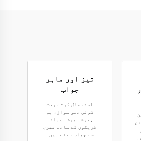
تیز اور ماہر
ر
جواب
استعمال کرتے وقت
کوئی بھی سوال، ہم
ن
ہمیشہ پیشہ ورانہ
ئن
طریقوں کے ساتھ تیزی
سے جواب دیتے ہیں۔
۔