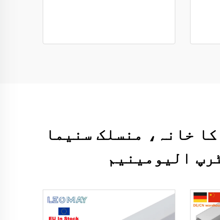
 کا خانہ، منسلک سنیما
ٹرپ الیومینیم