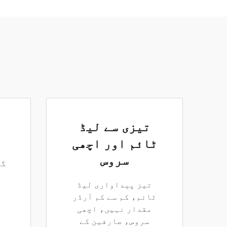
تیزی سے لیڈ
ٹائم اور اچھی
سروس
گو
تیز پیداواری لیڈ
ٹائم، کم سے کم آرڈر
مقدار نہیں، اچھی
سروس، صارفین کے