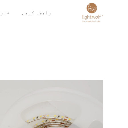
رابطہ کریں
خبری