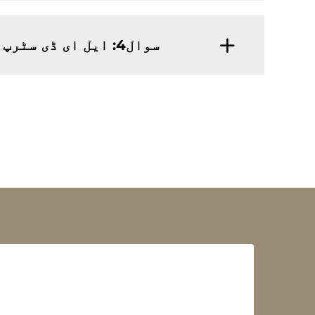
سوال4: ایل ای ڈی سٹرپ کے لیے لیومے کا لیڈ ٹائم کیا ہے؟