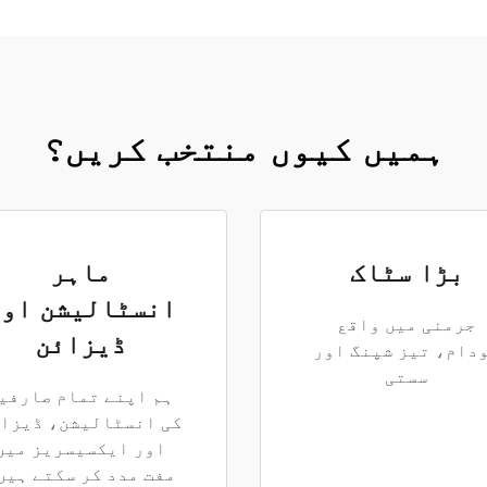
ہمیں کیوں منتخب کریں؟
بڑا سٹاک
ماہر
انسٹالیشن او
جرمنی میں واقع
ڈیزائن
دام، تیز شپنگ اور
سستی
ہم اپنے تمام صارفی
کی انسٹالیشن، ڈیزا
اور ایکسیسریز میں
مفت مدد کر سکتے ہیں