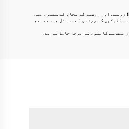
لائٹ وولف ایک جرمن کمپنی ہے جس کی بنیاد 1991ء میں رکھی گئی تھی۔ کمپنی لائیٹ ایمیٹنگ ڈائیوڈ (LED) روشنی اور روشنی کی سجاؤ کے شعبوں میں
کے لیے، ہم گاہکوں کے روشنی کے مسائل جیسے مدھم
 بہت سے گاہکوں کی توجہ حاصل کی ہے۔