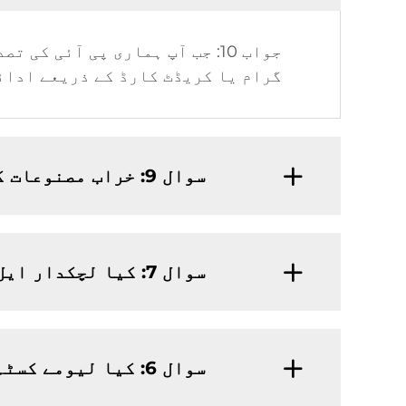
جواب 10: جب آپ ہماری پی آئی 
گرام یا کریڈٹ کارڈ کے ذریعے ادائ
سوال 9: خراب مصنوعات کا کیسے حل کیا جاتا ہے؟
سوال 7: کیا لچکدار ایل ای ڈی سٹرپ لائٹ کے لیے آپ کی کوئی کم از کم آرڈر کی حد (ایم او کیو) ہے؟
سوال 6: کیا لیومے کسٹم اسمبلی کر سکتا ہے یا OEM مصنوعات فراہم کر سکتا ہے؟