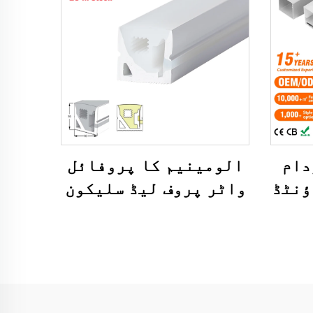
دام
الومینیم کا پروفائل
ؤنٹڈ
واٹر پروف لیڈ سلیکون
ڈی
نیون ٹیوب لائٹ اسٹریپ
ینیم
لیڈ سلیکون ٹیوب
ائل
برائے نیون لیڈ
نیم
اسٹریپ