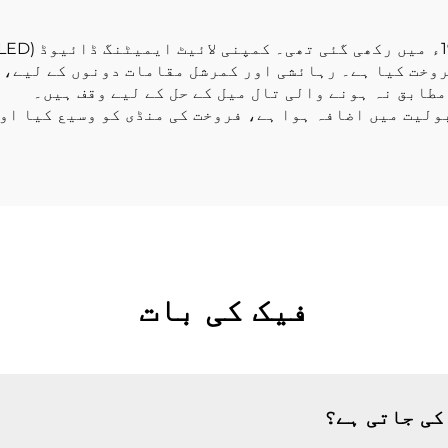
ے زائد ممالک میں فروخت کیا ہے۔ رہائشی اور کمرشل مقامات دونوں 
طابق نہ ہونے والی تال میل کے حل کے لیے وقف ہیں۔
ولیت میں اضافہ ہوا ہے، فروخت کی منڈی کو وسیع کیا اور
فیک کی بات