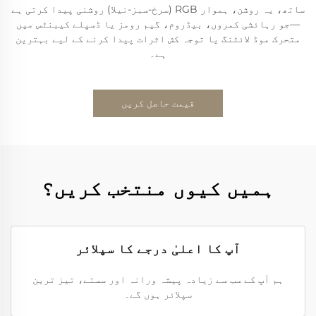
ساتھ، یہ روشن، ہموار RGB (سرخ-سبز-نیلا) روشنی پیدا کرتی ہے
—جو رہائشی کمروں، بیڈروم، گیم رومز یا ڈسپلے کیبنٹس میں
متحرک موڈ لائٹنگ یا توجہ کش اثرات پیدا کرنے کے لیے بہترین
ہے۔
قیمت حاصل کریں
ہمیں کیوں منتخب کریں؟
آپ کا اعلیٰ درجے کا سپلائر
ہم آپ کے سب سے زیادہ پیشہ ورانہ اور سستے، تیز ترین
سپلائر ہوں گے۔