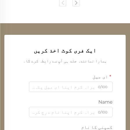
ایک فری کوٹ اخذ کریں
ہمارا نمائندہ جلد ہی آپ سے رابطہ کرے گا۔
ای میل
0/100
Name
0/100
کمپنی کا نام