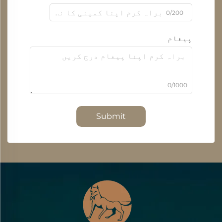
0/200
پیغام
0/1000
Submit