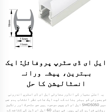
ایل ای ڈی سٹرپ پروفائل: ایک
بہترین، پیشہ ورانہ
انسٹالیشن کا حل
یہ اعلیٰ معیار کی انڈور سجاوٹی ایل ای ڈی اسٹرپ اندرونی
خوبصورتی کو بہتر بنانے کے لیے ایک جاذب نظر انتخاب ہے، جس
میں SMD5050 ایل ای ڈی چپس موجود ہیں جو متحرک اور رنگین
روشنی فراہم کرتی ہیں۔ فی میٹر 60 ایل ای ڈیز کی کثافت کے