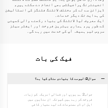
انجینئرنگ پراجیکٹس بھی انجام دے سکتے ہیں،
ڈیزائن سے لے کر مختلف لائٹنگ فٹنگز کی انسٹالیشن
کی ہدایت تک دیگر خدمات۔
ایک معروف لیڈ لائٹنگ کی بنیاد رکھنے والی کمپنی
کے طور پر، ہماری بہترین فروخت اور ایفٹر سیلز
سروس ٹیم ہمیشہ آپ کی خدمت میں رہے گی۔
فیک کی بات
سوال2: لیومے کا بنیادی منڈی کیا ہے؟
جواب2: ہم یورپ اور شمالی امریکہ کو زیادہ
فروخت کر رہے ہیں کیونکہ ان منڈیوں میں
ایل ای ڈی مصنوعات کے لیے معیار کافی