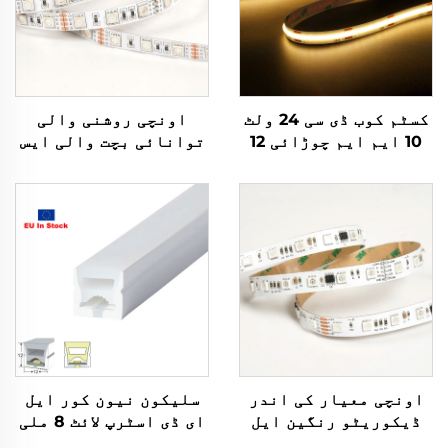
کسٹم کوب ڈی سی 24 ولٹ
اونچی روشنی والی
10 ایم ایم چوڑائی 12
توانائی بچت والی ایس
واٹ/میٹر آئی پی 20
ایم ڈی 5050 60 ایل ای
آئی پی 65 ڈیمر ہونے
ڈی/میٹر ڈی سی 12 وولٹ
والی انڈور سجاؤ والی
10 ملی میٹر کٹنے والی
اسٹرپ لائٹس اسمارٹ
ایل ای ڈی لیمپ ایل ای
اسٹرپ لائٹس انڈور
ڈی فلیکسیبل آر جی بی
سجائش کے لیے
اسٹرپ لائٹس
اونچی معیار کی اندر
سلیکون نیون کور ایل
ڈیکوریٹو رنگین ایل
ای ڈی اسٹرپ لائٹ 8 ملی
ای ڈی اسٹرپ ایس ایم
میٹر ایل ای ڈی نیون