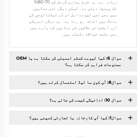
زیادہ ہے۔ یہ شرح ہماری گردش کو 70-80%
تک پہنچا دیتی ہے۔ لیکن دیگر نئی منڈیوں
میں بھی نئی لیومے ایل ای ڈی ٹیکنالوجی کی
مانگ میں اضافہ ہو رہا ہے۔ ہم دیگر امریکی
اور ایشیائی علاقوں کی منڈیوں کے بارے میں
بھی مثبت خیالات رکھتے ہیں۔
سوال 6: کیا لیومے کسٹم اسمبلی کر سکتا ہے یا OEM
مصنوعات فراہم کر سکتا ہے؟
سوال8: آپ کون سا لیڈ استعمال کرتے ہیں؟
سوال 10: ادائیگی کیسے کی جاتی ہے؟
سوال1: کیا آپ کارخانہ یا تجارتی کمپنی ہیں؟