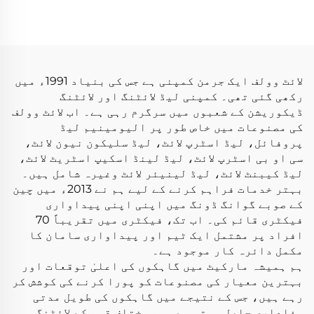
ڈی 5050 60 ایل ای ڈی
فلیکس سیپریٹ ایل ای
ایس/میٹر 24 وولٹ 10
ڈی نیون فلیکس ٹیوب
ملی میٹر آر جی بی ایل
نیون ایل ای ڈی لائٹ
ای ڈی لائٹ اسٹرپ
لائٹ وولف ایک جرمن کمپنی ہے جس کی بنیاد 1991ء میں
رکھی گئی تھی۔ کمپنی لیڈ لائٹنگ اور لائٹنگ
ڈیکوریشن کے شعبوں میں سرگرم رہی ہے۔ اب لائٹ وولف
کی مصنوعات میں خاص طور پر الیومینیم لیڈ
پروفائل، لیڈ اسٹرپ لائٹ، لیڈ سلیکون نیون لائٹ،
سی او بی اسٹرپ لائٹ، لیڈ لینڈ اسکیپ اسٹریٹ لائٹ،
لیڈ کیبنٹ لائٹ، لیڈ لینیئر لائٹ وغیرہ شامل ہیں۔
بہتر خدمات فراہم کرنے کے لیے ہم نے 2013ء میں چین
کے صوبے گوانگ ڈونگ میں اپنی اپنی پیداواری
فیکٹری قائم کی۔ اب تک، فیکٹری میں تقریباً 70
افراد پر مشتمل ایک ٹیم اور پیداواری سامان کا
مکمل دائرہ کار موجود ہے۔
ہم ہمیشہ مارکیٹ میں گاہکوں کی اعلیٰ توقعات اور
بہترین معیار کی مصنوعات کو پورا کرنے کی کوشش کر
رہے ہیں، جس کے نتیجے میں گاہکوں کی طویل مدتی
وفاداری حاصل ہوتی ہے۔ ہم مختلف قسم کے لائٹنگ