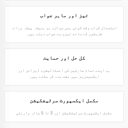
تیز اور ماہر جواب
استعمال کرتے وقت کوئی بھی سوال، ہم ہمیشہ پیشہ ورانہ
طریقوں کے ساتھ تیزی سے جواب دیتے ہیں۔
کل حل اور حمایت
ہم اپنے تمام صارفین کی انسٹالیشن، ڈیزائن اور
ایکسیسریز میں مفت مدد کر سکتے ہیں۔
مکمل ایکسپورٹ سرٹیفکیشن
مکمل ایکسپورٹ سرٹیفکیشن اور 3 تا 5 سالہ وارنٹی