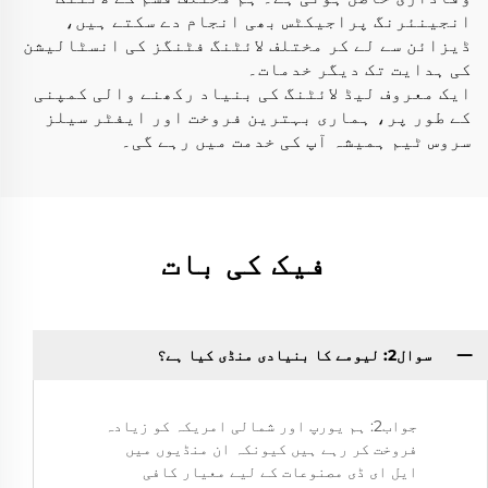
انجینئرنگ پراجیکٹس بھی انجام دے سکتے ہیں،
ڈیزائن سے لے کر مختلف لائٹنگ فٹنگز کی انسٹالیشن
کی ہدایت تک دیگر خدمات۔
ایک معروف لیڈ لائٹنگ کی بنیاد رکھنے والی کمپنی
کے طور پر، ہماری بہترین فروخت اور ایفٹر سیلز
سروس ٹیم ہمیشہ آپ کی خدمت میں رہے گی۔
فیک کی بات
سوال2: لیومے کا بنیادی منڈی کیا ہے؟
جواب2: ہم یورپ اور شمالی امریکہ کو زیادہ
فروخت کر رہے ہیں کیونکہ ان منڈیوں میں
ایل ای ڈی مصنوعات کے لیے معیار کافی