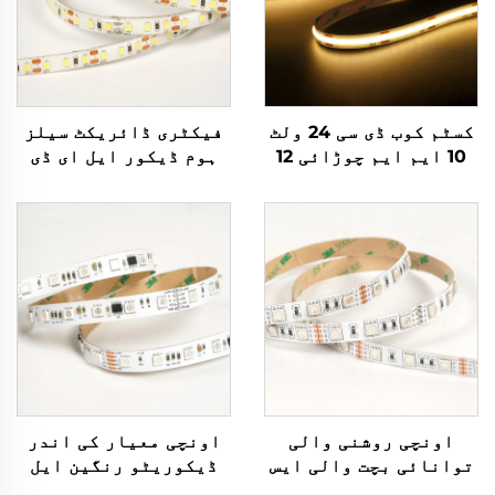
کسٹم کوب ڈی سی 24 ولٹ
فیکٹری ڈائریکٹ سیلز
10 ایم ایم چوڑائی 12
ہوم ڈیکور ایل ای ڈی
واٹ/میٹر آئی پی 20
لائٹ ٹیپ ایس ایم ڈی
آئی پی 65 ڈیمر ہونے
2835 12 وولٹ 5 ملی
والی انڈور سجاؤ والی
میٹر آئی پی 20
اسٹرپ لائٹس اسمارٹ
فلیکسیبل ایل ای ڈی
اسٹرپ لائٹس انڈور
لائٹ اسٹرپ
سجائش کے لیے
اونچی روشنی والی
اونچی معیار کی اندر
توانائی بچت والی ایس
ڈیکوریٹو رنگین ایل
ایم ڈی 5050 60 ایل ای
ای ڈی اسٹرپ ایس ایم