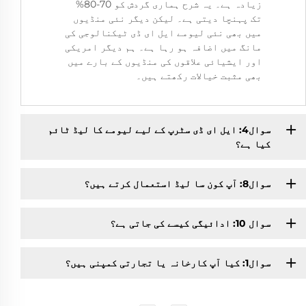
زیادہ ہے۔ یہ شرح ہماری گردش کو 70-80%
تک پہنچا دیتی ہے۔ لیکن دیگر نئی منڈیوں
میں بھی نئی لیومے ایل ای ڈی ٹیکنالوجی کی
مانگ میں اضافہ ہو رہا ہے۔ ہم دیگر امریکی
اور ایشیائی علاقوں کی منڈیوں کے بارے میں
بھی مثبت خیالات رکھتے ہیں۔
سوال4: ایل ای ڈی سٹرپ کے لیے لیومے کا لیڈ ٹائم
کیا ہے؟
سوال8: آپ کون سا لیڈ استعمال کرتے ہیں؟
سوال 10: ادائیگی کیسے کی جاتی ہے؟
سوال1: کیا آپ کارخانہ یا تجارتی کمپنی ہیں؟