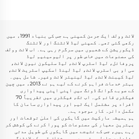
ڈی/میٹر ڈی سی 12 وولٹ
ڈی 5050 60 ایل ای ڈی
10 ملی میٹر کٹنے والی
ایس/میٹر 24 وولٹ 10
ایل ای ڈی لیمپ ایل ای
ملی میٹر آر جی بی ایل
ڈی فلیکسیبل آر جی بی
ای ڈی لائٹ اسٹرپ
اسٹرپ لائٹس
لائٹ وولف ایک جرمن کمپنی ہے جس کی بنیاد 1991ء میں
رکھی گئی تھی۔ کمپنی لیڈ لائٹنگ اور لائٹنگ
ڈیکوریشن کے شعبوں میں سرگرم رہی ہے۔ اب لائٹ وولف
کی مصنوعات میں خاص طور پر الیومینیم لیڈ
پروفائل، لیڈ اسٹرپ لائٹ، لیڈ سلیکون نیون لائٹ،
سی او بی اسٹرپ لائٹ، لیڈ لینڈ اسکیپ اسٹریٹ لائٹ،
لیڈ کیبنٹ لائٹ، لیڈ لینیئر لائٹ وغیرہ شامل ہیں۔
بہتر خدمات فراہم کرنے کے لیے ہم نے 2013ء میں چین
کے صوبے گوانگ ڈونگ میں اپنی اپنی پیداواری
فیکٹری قائم کی۔ اب تک، فیکٹری میں تقریباً 70
افراد پر مشتمل ایک ٹیم اور پیداواری سامان کا
مکمل دائرہ کار موجود ہے۔
ہم ہمیشہ مارکیٹ میں گاہکوں کی اعلیٰ توقعات اور
بہترین معیار کی مصنوعات کو پورا کرنے کی کوشش کر
رہے ہیں، جس کے نتیجے میں گاہکوں کی طویل مدتی
وفاداری حاصل ہوتی ہے۔ ہم مختلف قسم کے لائٹنگ