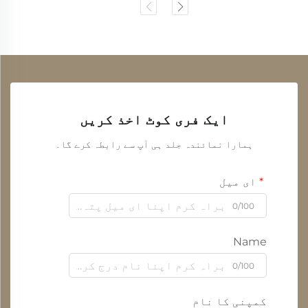
ایک فری کوٹ اخذ کریں
ہمارا نمائندہ جلد ہی آپ سے رابطہ کرے گا۔
ای میل
0/100
Name
0/100
کمپنی کا نام