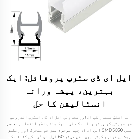
ایل ای ڈی سٹرپ پروفائل: ایک
بہترین، پیشہ ورانہ
انسٹالیشن کا حل
یہ اعلیٰ معیار کی انڈور سجاوٹی ایل ای ڈی اسٹرپ اندرونی
خوبصورتی کو بہتر بنانے کے لیے ایک جاذب نظر انتخاب ہے، جس
میں SMD5050 ایل ای ڈی چپس موجود ہیں جو متحرک اور رنگین
روشنی فراہم کرتی ہیں۔ فی میٹر 60 ایل ای ڈیز کی کثافت کے