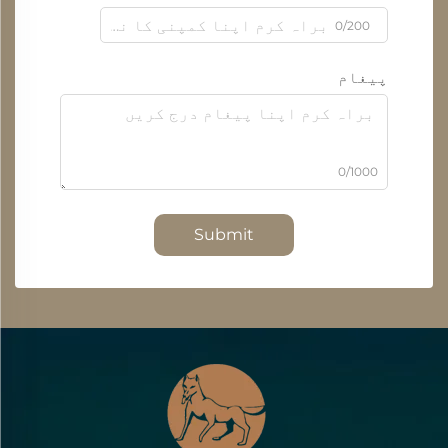
0/200
پیغام
0/1000
Submit