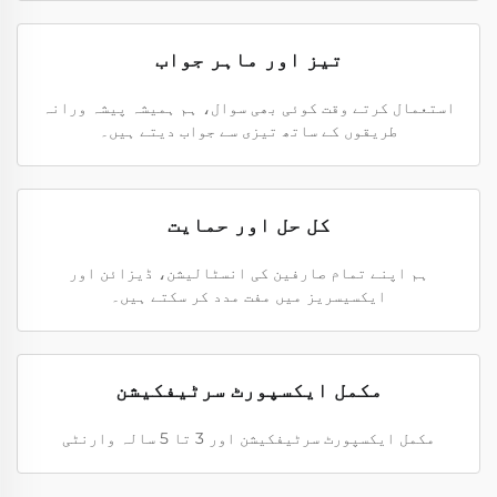
تیز اور ماہر جواب
استعمال کرتے وقت کوئی بھی سوال، ہم ہمیشہ پیشہ ورانہ
طریقوں کے ساتھ تیزی سے جواب دیتے ہیں۔
کل حل اور حمایت
ہم اپنے تمام صارفین کی انسٹالیشن، ڈیزائن اور
ایکسیسریز میں مفت مدد کر سکتے ہیں۔
مکمل ایکسپورٹ سرٹیفکیشن
مکمل ایکسپورٹ سرٹیفکیشن اور 3 تا 5 سالہ وارنٹی