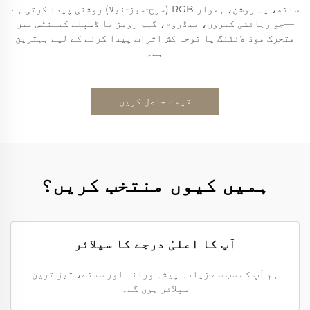
ساتھ، یہ روشن، ہموار RGB (سرخ-سبز-نیلا) روشنی پیدا کرتی ہے
—جو رہائشی کمروں، بیڈروم، گیم رومز یا ڈسپلے کیبنٹس میں
متحرک موڈ لائٹنگ یا توجہ کش اثرات پیدا کرنے کے لیے بہترین
ہے۔
قیمت حاصل کریں
ہمیں کیوں منتخب کریں؟
آپ کا اعلیٰ درجے کا سپلائر
ہم آپ کے سب سے زیادہ پیشہ ورانہ اور سستے، تیز ترین
سپلائر ہوں گے۔