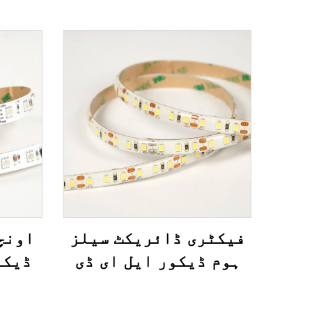
فیکٹری ڈائریکٹ سیلز
اونچ
ہوم ڈیکور ایل ای ڈی
ڈیکو
لائٹ ٹیپ ایس ایم ڈی
ای ڈ
2835 12 وولٹ 5 ملی