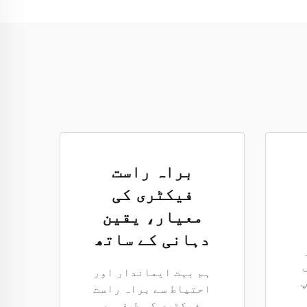
براہ راست
فیکٹری کی
معیار، یقین
دہانی کے ساتھ
ہم بہت ایماندار اور
پ
احتیاط سے براہ راست
فیکٹری کی طرف سے