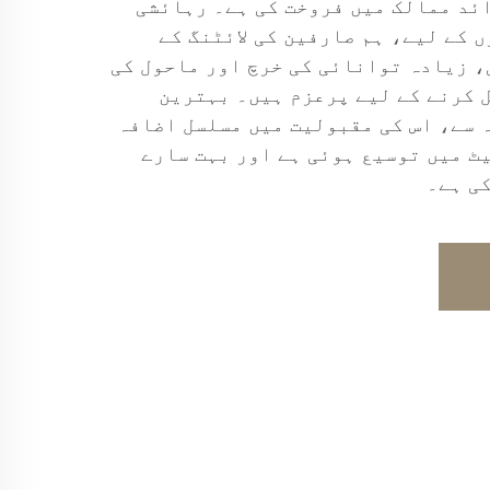
۔ ہم نے 50 سے زائد ممالک میں فروخت کی ہے۔ رہائشی
 کے لیے، ہم صارفین کی لائٹنگ کے
 زیادہ توانائی کی خرچ اور ماحول کی
 کرنے کے لیے پرعزم ہیں۔ بہترین
 سے، اس کی مقبولیت میں مسلسل اضافہ
ٹ میں توسیع ہوئی ہے اور بہت سارے
ی ہے۔