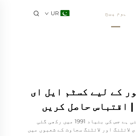
ہوم پیج
UR
ر کے لیے کسٹم ایل ای
| اقتباس حاصل کریں
لائٹ وولف ایک جرمن کمپنی ہے جس کی بنیاد 1991 میں رکھی گئی
 لائٹنگ اور لائٹنگ سجاوٹ کے شعبوں میں