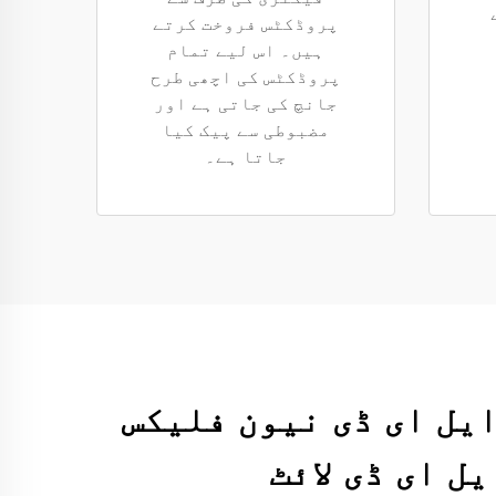
پروڈکٹس فروخت کرتے
ہیں۔ اس لیے تمام
پروڈکٹس کی اچھی طرح
جانچ کی جاتی ہے اور
مضبوطی سے پیک کیا
جاتا ہے۔
 ڈی اسٹرپ لائٹ 8 ملی میٹر ایل ای ڈی نیون فلیکس
ل ای ڈی لائٹ