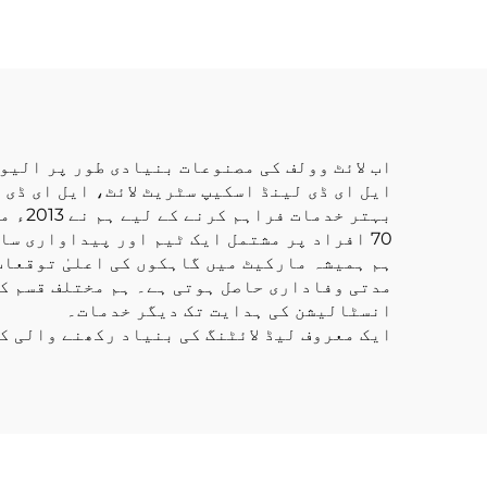
میٹر آئی پی 20
فلیکسیبل ایل ای ڈی
ملی م
لائٹ اسٹرپ
ای
اب لائٹ وولف کی مصنوعات بنیادی طور پر الیوم
ایل ای ڈی لینڈ اسکیپ سٹریٹ لائٹ، ایل ای ڈی 
بہتر
70 افراد پر مشتمل ایک ٹیم اور پیداواری سامان کا مکمل دائرہ کار موجود ہے۔
ہم ہمیشہ مارکیٹ میں گاہکوں کی اعلیٰ توقعات
مدتی وفاداری حاصل ہوتی ہے۔ ہم مختلف قسم کے
انسٹالیشن کی ہدایت تک دیگر خدمات۔
ایک معروف لیڈ لائٹنگ کی بنیاد رکھنے والی ک