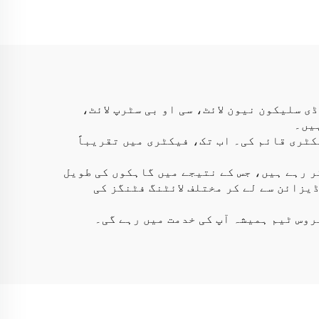
چوڑائی 14 واٹ/
ڈی نیون فلیکس ٹیوب
بیڈ
نیون ایل ای ڈی لائٹ
ٹرپ
ی سلیکون نیون لائٹ، سی او بی سٹرپ لائٹ،
ہیں۔
اپنی پیداواری فیکٹری قائم کی۔ اب تک، فیکٹری میں تقریباً
ر رہے ہیں، جس کے نتیجے میں گاہکوں کی طویل
یزائن سے لے کر مختلف لائٹنگ فٹنگز کی
روس ٹیم ہمیشہ آپ کی خدمت میں رہے گی۔