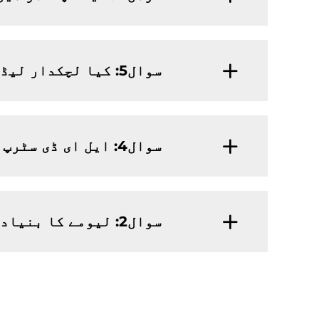
سوال5: کیا لچکدار لیڈ سٹرپ لائٹ پر میرا لوگو پرنٹ کرنا ٹھیک ہے؟
سوال4: ایل ای ڈی سٹرپ کے لیے لیومے کا لیڈ ٹائم کیا ہے؟
سوال2: لیومے کا بنیادی منڈی کیا ہے؟