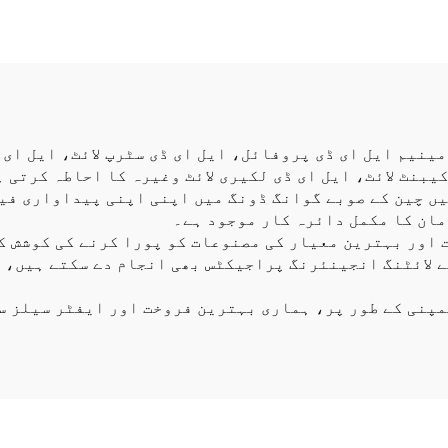
ایس/میٹر 24 وولٹ 10
میٹر 
یٹر آر جی بی ایل
میٹر لیونگ روم 
 ڈی لائٹ اسٹرپ
روم ایل ای ڈی اس
لائٹ
ینیم ایل ای ڈی پروفائل، ایل ای ڈی سٹرپ لائٹ، ایل ای ڈ
کیبنٹ لائٹ، ایل ای ڈی لکیری لائٹ وغیرہ کا احاطہ کرتی 
 خدمات فراہم کرنے کے لیے ہم نے 2013ء میں چین کے صوبے گوانگ ڈونگ میں اپنی 
 اور بہترین معیار کی مصنوعات کو پورا کرنے کی کوشش ک
 لائٹنگ انجینئرنگ پراجیکٹس بھی انجام دے سکتے ہیں، ڈ
مپنی کے طور پر، ہماری بہترین فروخت اور ایفٹر سیلز س