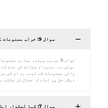
سوال 9: خراب مصنوعات کا کیسے حل کیا جاتا ہے؟
ہوتی ہے۔ دوسرا، ضمانت کی مدت کے د
والی مصنوعات کے لیے، ہم ان کی مر
دیگر حل پر تبادلہ خیال کر سکتے ہ
سوال 7: کیا لچکدار ایل ای ڈی سٹرپ لائٹ کے لیے آپ کی کوئی کم از کم آرڈر کی حد (ایم او کیو) ہے؟