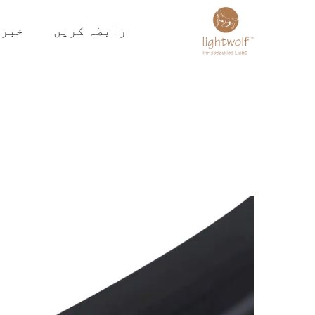
رابطہ کریں
خبری