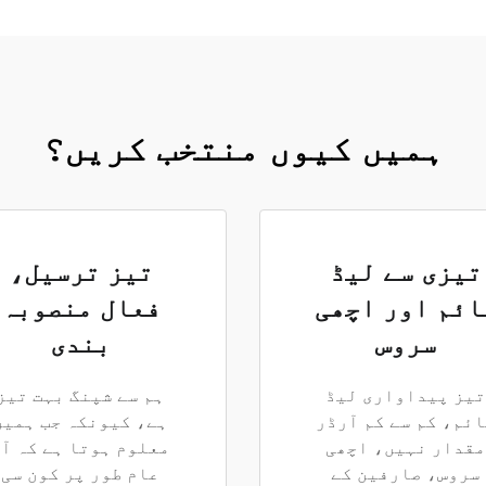
ہمیں کیوں منتخب کریں؟
تیزی سے لیڈ
تیز ترسیل،
ائم اور اچھی
فعال منصوبہ
سروس
بندی
تیز پیداواری لیڈ
ہم سے شپنگ بہت تیز
ئم، کم سے کم آرڈر
ہے، کیونکہ جب ہمیں
مقدار نہیں، اچھی
معلوم ہوتا ہے کہ آ
سروس، صارفین کے
عام طور پر کون سی