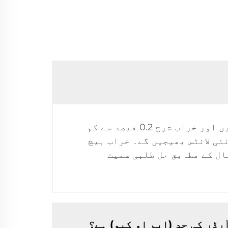
جواب 9: سب سے پہلے، ہماری مصنوعات سخت معیاری کنٹرول نظام کے تحت تیار کی جاتی ہیں اور خراب شرح 0.2 فیصد سے کم
ئی لائٹس بھیجیں گے۔ خراب بیچ
ال کے مطابق حل طلبی سمیت