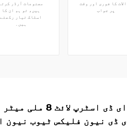
لات کا فوری اور وقت
مصنوعات آرڈر کرتے
پر جواب
ہیں، تو ہم ان کا
اسٹاک تیار رکھتے
ہیں۔
سلیکون نیون کور ایل ای
 ڈی نیون فلیکس ٹیوب نیون ای