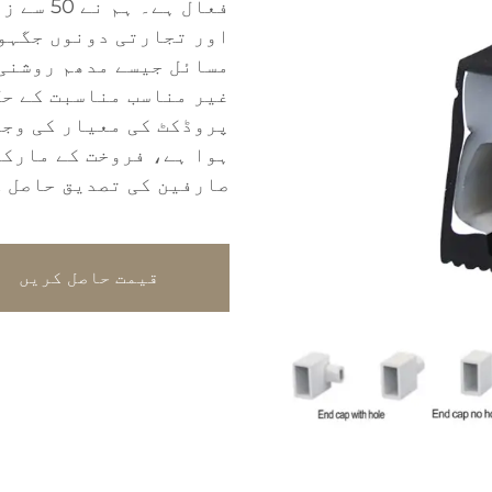
فعال ہے
اور تجارتی دونوں جگہوں
مسائل جیسے مدھم روشنی،
غیر مناسب مناسبت کے حل
پروڈکٹ کی معیار کی وجہ
ہوا ہے، فروخت کے مارکی
صارفین کی تصدیق حاصل ک
قیمت حاصل کریں