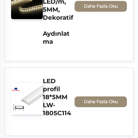
LED/m, 
Daha Fazla Oku
5MM, 
Dekoratif
Aydınlat
ma
LED 
profil 
18*5MM 
Daha Fazla Oku
LW-
1805C114