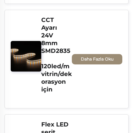
CCT 
Ayarı 
24V 
8mm 
SMD2835
Daha Fazla Oku
120led/m 
vitrin/dek
orasyon 
için
Flex LED 
şerit 