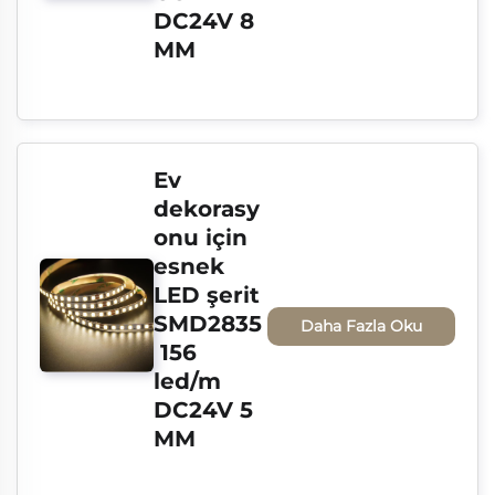
DC24V 8 
MM
Ev 
dekorasy
onu için 
esnek 
LED şerit 
SMD2835
Daha Fazla Oku
 156 
led/m 
DC24V 5 
MM