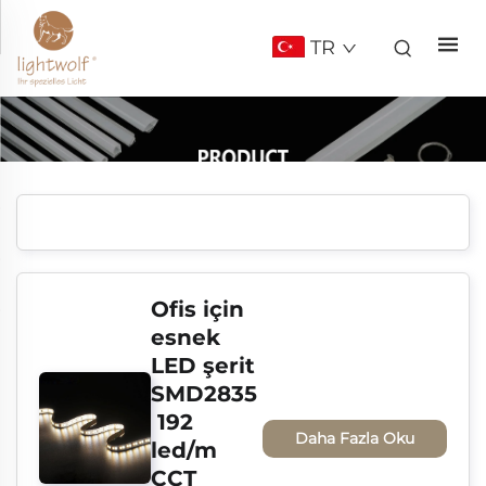
TR
Ofis için 
esnek 
LED şerit 
SMD2835
 192 
Daha Fazla Oku
led/m 
CCT 