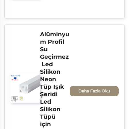
Alüminyu
m Profil 
Su 
Geçirmez
 Led 
Silikon 
Neon 
Tüp Işık 
Daha Fazla Oku
Şeridi 
Led 
Silikon 
Tüpü 
için 