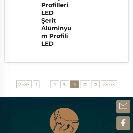
Profilleri 
LED 
Şerit 
Alüminyu
m Profili 
LED
...
Önceki
1
17
18
19
20
21
Sonraki