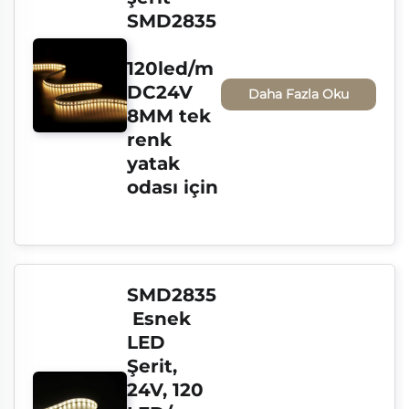
SMD2835
120led/m 
DC24V 
Daha Fazla Oku
8MM tek 
renk 
yatak 
odası için
SMD2835
 Esnek 
LED 
Şerit, 
24V, 120 