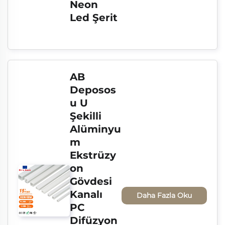
Neon 
Led Şerit
AB 
Deposos
u U 
Şekilli 
Alüminyu
m 
Ekstrüzy
on 
Gövdesi 
Kanalı 
Daha Fazla Oku
PC 
Difüzyon 