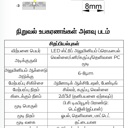
நிறுவல் உபகரணங்கள் அளவு படம் 
சிறப்பியல்புகள்
விற்பனை பெயர்
LED ஸ்ட்ரிப் அலுமினியம் ப்ரொஃபைல்
வெள்ளை/பனி/கருப்பு/தெளிவான PC
அடிக்குருவி
மூடி
அலுமினியம் ஆக்சைடு
6-8μm
அடுக்கு
மேற்பரப்பு சிகிச்சை
ஆனோடிக் ஆக்சிடேஷன், பேண்டிங்
மேற்பரப்பு நிறம்
சில்வர், கருப்பு, வெள்ளை
கிடைக்கும் நீளம்
2மீ/3மீ (தனிபயனை ஏற்கவும்)
பி.சி டிஃபியூசர் பிராண்டு:
மூடி பொருள்
டெய்ஜின்(ஜப்பான்)
மூடி நிறம்
ஓபல், தெளிவான, மாட்டெட்
மூடி வகை
தட்டையான