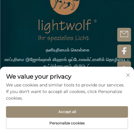
தனியுரிமைக் கொள்கை
காப்புரிமை @ஜோங்ஷான் லிஹாங் ஒப்டோஎலக்ட்ரானிக் தொழில்நுட்ப
கூட்டுத்தாபனம், லிமிடெட்.
எங்களைத் தொடர்பு கொள்ளவும்
We value your privacy
We use cookies and similar tools to provide our services.
Address: டோபிச்சோ ஸ்ட்ராஸ் 5-7 OT டோல்சிக் D-04435
If you don't want to accept all cookies, click Personalize
ஷ்கெவ்டிட்ஸ்
cookies.
தொலைபேசி:
+49 15207196945
Accept all
இமெயில்:
[email protected]
வாட்ஸ்அப்ஃ
+86 13005521871
Personalize cookies