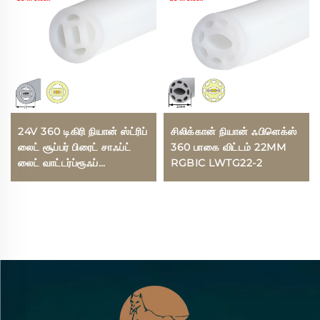
24V 360 டிகிரி நியான் ஸ்ட்ரிப்
சிலிக்கான் நியான் ஃபிளெக்ஸ்
லைட் சூப்பர் பிரைட் சாஃப்ட்
360 பாகை விட்டம் 22MM
லைட் வாட்டர்ப்ரூஃப்
RGBIC LWTG22-2
ஃபிளெக்சிபிள் ரோப் சிலிகான்
நியான் எல்இடி ஸ்ட்ரிப் டியூப்