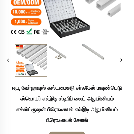
ஈயூ வேர்ஹவுஸ் கஸ்டமைசடு சர்ஃபேஸ் மவுண்டெடு
ஸ்கொயர் எல்இடி ஸ்டிரிப் லைட் அலுமினியம்
எக்ஸ்ட்ரூஷன் பிரொஃபைல் எல்இடி அலுமினியம்
பிரொஃபைல் சேனல்