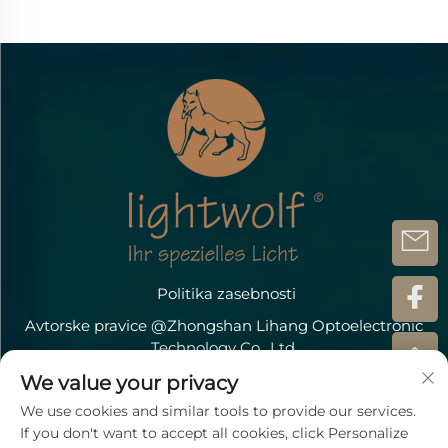
LED-ov/m, 1300 lm, za
okrasitev, fleksibilna
LED trakasta svetilka
Politika zasebnosti
Avtorske pravice @Zhongshan Lihang Optoelectronic
Technology Co., Ltd.
Kontaktirajte nas
We value your privacy
We use cookies and similar tools to provide our services.
Address: Döbichauer Straße 5-7 OT Dölzig D-04435
If you don't want to accept all cookies, click Personalize