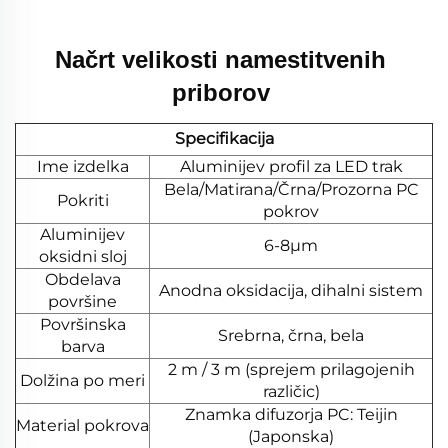
Načrt velikosti namestitvenih 
priborov 
Specifikacija
Ime izdelka
Aluminijev profil za LED trak
Bela/Matirana/Črna/Prozorna PC
Pokriti
pokrov
Aluminijev
6-8μm
oksidni sloj
Obdelava
Anodna oksidacija, dihalni sistem
površine
Površinska
Srebrna, črna, bela
barva
2 m / 3 m (sprejem prilagojenih
Dolžina po meri
različic)
Znamka difuzorja PC: Teijin
Material pokrova
(Japonska)