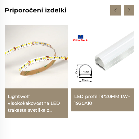
Priporočeni izdelki
Lightwolf
LED profil 19*20MM LW-
visokokakovostna LED
1920A10
trakasta svetilka z
oznako UL in CE, s
spremenljivo barvno
temperaturo (CCT),
SMD2835, 16 W, 120