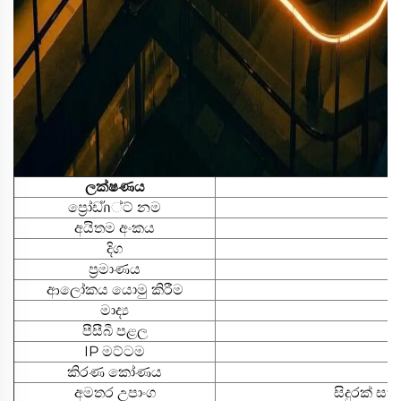
ලක්ෂණය
ප්‍රෝඩัก්ට් නම
අයිතම අංකය
දිග
ප්‍රමාණය
ආලෝකය යොමු කිරීම
මාද්‍ය
පීසීබී පළල
IP මට්ටම
කිරණ කෝණය
අමතර උපාංග
සිදුරක් සහ