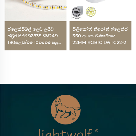
ෆ්ලෙක්සිබල් ලෙඩ් ලයිට්
සිලිකෝන් නියෝන් ෆ්ලෙක්ස්
ස්ට්‍රිප් සීඑමඩී2835 ඩීසී24වී
360 අංශක විෂ්කම්භය
180ලෙඩ්/එම් 10එමඑම් පළල
22MM RGBIC LWTG22-2
14ඩබ්ලිව්/එම් ලිවින් රූම්
බෙඩ්රූම් ලෙඩ් ස්ට්‍රිප් ලයිට්