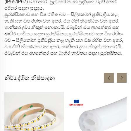
(IP65/IP67) වන අතර, පුල් හෝ පිටත ප්‍රදර්ශන වැනි තෙත්
පරිසර සඳහා සුදුසුය.
සුරක්ෂිතතාව සහ විෂ රහිත බව – සිලිකෝන් ප්‍රතිචක්‍රීය කළ
හැකි සහ විෂ රහිත වන අතර, එය ගිනි නිෂේධක වන අතර,
හානිකර ද්‍රව්‍ය නිකුත් නොකරයි. එබැවින් එය අභ්‍යන්තර සහ
බාහිර භාවිතය සඳහා සුරක්ෂිතය.
සුරක්ෂිතතාව සහ විෂ රහිත
බව – සිලිකෝන් ප්‍රතිචක්‍රීය කළ හැකි සහ විෂ රහිත වන අතර,
එය ගිනි නිෂේධක වන අතර, හානිකර ද්‍රව්‍ය නිකුත් නොකරයි.
එබැවින් එය අභ්‍යන්තර සහ බාහිර භාවිතය සඳහා සුරක්ෂිතය.
නිර්දේශිත නිෂ්පාදන