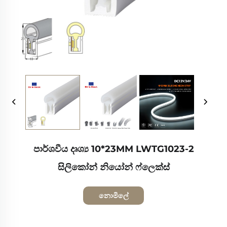
පාර්ශවීය දෘශ්‍ය 10*23MM LWTG1023-2
සිලිකෝන් නියෝන් ෆ්ලෙක්ස්
නොමිලේ
උද්ධෘතයක් ලබා