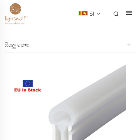
SI
සියලු තොග