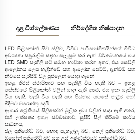
ගන්න
දළ විශ්ලේෂණය
නිර්දේශිත නිෂ්පාදන
LED සිලිකෝන් සීව් ස්ලීව්, විවිධ පාරිභෝගිකයින්ගේ විවිධ
අවශ්‍යතා සපුරාලීම සඳහා සැලසුම් කර ඇත! වර්තමානයේ එය
LED SMD සැකිලි පටි සමඟ භාවිතා කරන අතර, එය සෙවිලි
ආලෝකය ලෙස හැඳින්වේ සහ ආලෝක පෙට්ටි, දැන්වීම් සහ
නිවසේ සැරසීම් වල පුළුලෙන් යොදා ගැනේ.
ඉහළ තිරස් ස්ථායිතාව සහ සැකිලි විය හැකි බව – ඉහළ
තත්ත්වයේ සිලිකෝන් වලින් සාදා ඇති අතර, එය ඉතා සැකිලි
විය හැකි, වැකි විය හැකි සහ පීඩනය යටතේ පැළීම හෝ
බිඳීමට ඔරොත්තු දෙයි.
ආහාර ශ්‍රේණියේ සිලිකෝන් මූලික ද්‍රව්‍ය වලින් සාදා ඇති අතර,
එහි ලක්ෂණ: ඉහළ ස්වච්ඡතාව, සුපිරි සීල් කිරීමේ කාර්ය
සාධනය,
ජල ප්‍රතිරෝධී බව, හොඳ සැහැල්ලු බව, තෙල් ප්‍රතිරෝධී බව,
ඔසෝන් ප්‍රතිරෝධී බව සහ උස් උෂ්ණත්වයට ප්‍රතිරෝධී බව.