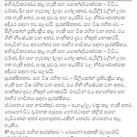
අභිරුචිකරණය කළ හැකි සහ සෞන්දර්යාත්මක – විවිධ
වර්ණ, දිග සහ හැඩතල (උදා: ගෝලාකාර, සැරිලි) වලින් ලබා
ගත හැකි අතර, සංඥා පුවරු සහ සැරසීම් වල නිර්මාණාත්මක
අදියර සඳහා ඉඩ සලසයි.
සුරක්ෂිතතාව සහ විෂ රහිත බව –
සිලිකෝන් ප්‍රතිචක්‍රීය කළ හැකි සහ විෂ රහිත වන අතර, එය
ගිනි නිෂේධක වන අතර, හානිකර ද්‍රව්‍ය නිකුත් නොකරයි.
එබැවින් එය අභ්‍යන්තර සහ බාහිර භාවිතය සඳහා සුරක්ෂිතය.
අභිරුචිකරණය කළ හැකි සහ සෞන්දර්යාත්මක – විවිධ
වර්ණ, දිග සහ හැඩතල (උදා: ගෝලාකාර, සැරිලි) වලින් ලබා
ගත හැකි අතර, සංඥා පුවරු සහ සැරසීම් වල නිර්මාණාත්මක
අදියර සඳහා ඉඩ සලසයි.
සුරක්ෂිතතාව සහ විෂ රහිත බව – සිලිකෝන් ප්‍රතිචක්‍රීය කළ
හැකි සහ විෂ රහිත වන අතර, එය ගිනි නිෂේධක වන අතර,
හානිකර ද්‍රව්‍ය නිකුත් නොකරයි. එබැවින් එය අභ්‍යන්තර සහ
බාහිර භාවිතය සඳහා සුරක්ෂිතය.
ස්ථාපනය සහ නඩත්තුව පහසු – සැහැල්ලු, වක්‍ර කළ හැකි අතර,
බොහෝ විට චුම්භක පසුපස හෝ ස්ථාපන ක්ලිප් සමඟ
පැමිණෙන අතර අපහසුතාවයකින් තොරව ස්ථාපනය කළ
හැකිය.
iP ඇගයුම් සහිත ආරක්ෂාව – බොහෝ ආකෘති ජලාරෝධී