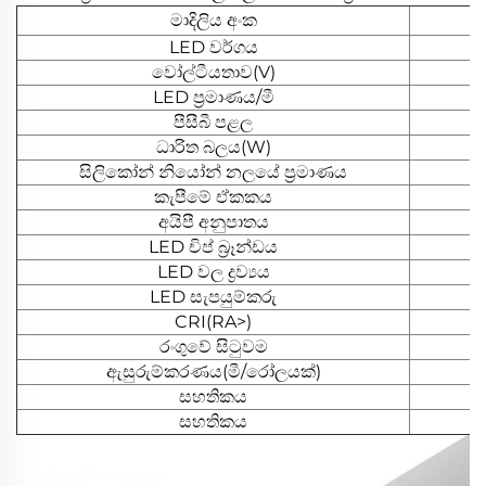
මාදිලිය අංක
LED වර්ගය
වෝල්ටීයතාව(V)
LED ප්‍රමාණය/මී
පීසීබී පළල
ධාරිත බලය(W)
සිලිකෝන් නියෝන් නලයේ ප්‍රමාණය
කැපීමේ ඒකකය
අයිපී අනුපාතය
LED චිප් බ්‍රෑන්ඩය
LED වල ද්‍රව්‍යය
LED සැපයුම්කරු
CRI(RA>)
රංගුවේ සිටුවම
ඇසුරුම්කරණය(මී/රෝලයක්)
සහතිකය
සහතිකය