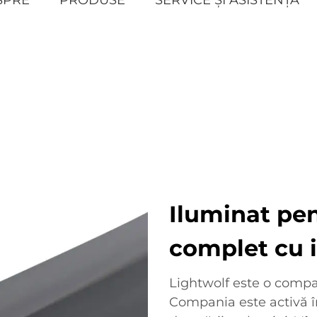
Iluminat pen
complet cu id
Lightwolf este o compan
Compania este activă î