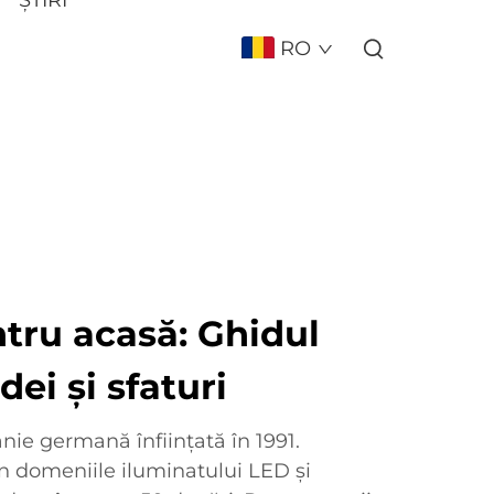
RO
tru acasă: Ghidul
ei și sfaturi
ie germană înființată în 1991.
n domeniile iluminatului LED și