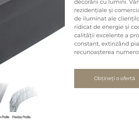
decorării cu lumini. Vâ
rezidențiale și comerc
de iluminat ale cliențil
ridicat de energie și c
calității excelente a pr
constant, extinzând pi
recunoașterea numeroși
Obțineți o ofertă