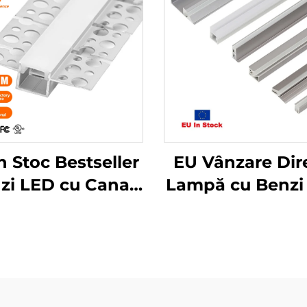
n Stoc Bestseller
EU Vânzare Dir
zi LED cu Canal
Lampă cu Benzi
Aluminiu pentru
Carcasă din Ali
cuială și Perete
Aluminiu Serie 
 Gips, Flexibil,
cu Capac PC
al de Aluminiu
Montare Incorpo
pentru LED
Canal de Alum