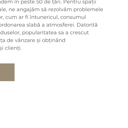
ndem în peste 50 de țări. Pentru spații
iale, ne angajăm să rezolvăm problemele
or, cum ar fi întunericul, consumul
oordonarea slabă a atmosferei. Datorită
oduselor, popularitatea sa a crescut
ața de vânzare și obținând
 clienți.