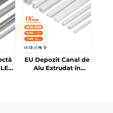
ectă
EU Depozit Canal de
 LED,
Alu Extrudat în
aj de
Formă de U cu Capac
6000
de Difuzie PC pentru
,
Benzi LED, Canal de
rată,
Aluminiu pentru LED
iniu