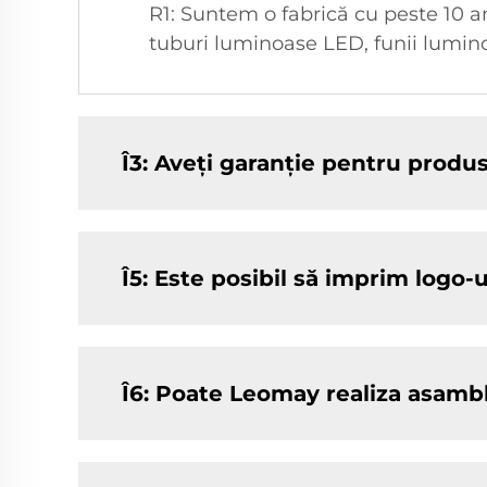
R1: Suntem o fabrică cu peste 10 a
tuburi luminoase LED, funii lumin
Î3: Aveți garanție pentru produ
Î5: Este posibil să imprim logo-
Î6: Poate Leomay realiza asamb