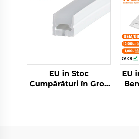
EU in Stoc
EU i
Cumpărături în Gros
Ben
8*8mm Tub Neon din
de 
Silicone Alb, Tub de
Ten
Neon din Cauciuc de
cu
Silicone pentru Benzi
Can
LED, Tub Neon cu