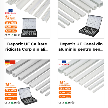
Depozit UE Calitate
Depozit UE Canal din
ridicată Corp din aliaj
aluminiu pentru benzi
de aluminiu extrudat
LED Extrudare din
pentru unghi Canale
aluminiu pentru
cu difuzor acoperit cu
carcasă Montat profil
bandă de lumină Bară
cinema Lumină
cu LED-uri montaj
exterioară pentru
încorporat Profil din
trepte Lumină cu
aluminiu pentru LED
bandă LED Profil din
aluminiu