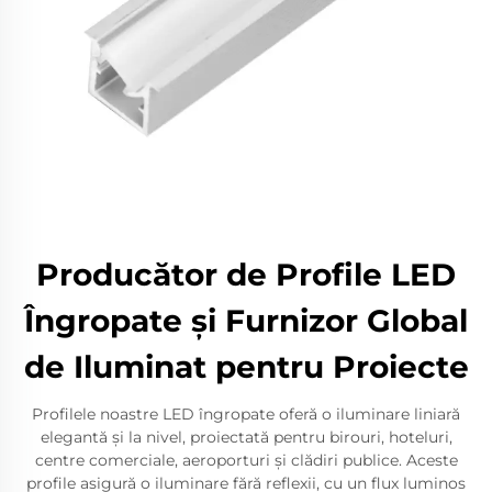
Producător de Profile LED
Îngropate și Furnizor Global
de Iluminat pentru Proiecte
Profilele noastre LED îngropate oferă o iluminare liniară
elegantă și la nivel, proiectată pentru birouri, hoteluri,
centre comerciale, aeroporturi și clădiri publice. Aceste
profile asigură o iluminare fără reflexii, cu un flux luminos