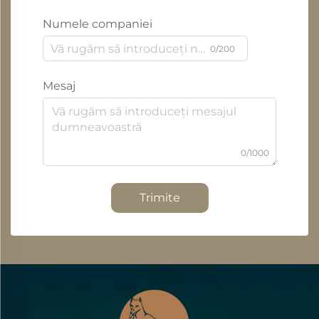
Numele companiei
0/200
Mesaj
0/1000
Trimite