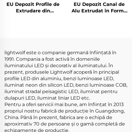
EU Depozit Profile de
EU Depozit Canal de
Extrudare din
Alu Extrudat în Formă
Aluminiu
de U cu Capac de
Personalizate pentru
Difuzie PC pentru
Montare la Suprafață
Benzi LED, Canal de
pentru Benzi LED,
Aluminiu pentru LED
Canal de Aluminiu
pentru LED
lightwolf este o companie germană înființată în
1991. Compania a fost activă în domeniile
iluminatului LED și decorativ al iluminatului. În
prezent, produsele Lightwolf acoperă în principal
profile LED din aluminiu, benzi luminoase LED,
iluminat neon din silicon LED, benzi luminoase COB,
iluminat stradal peisagistic LED, iluminat pentru
dulapuri LED, iluminat liniar LED etc.
Pentru a oferi servicii mai bune, am înființat în 2013
propriul nostru fabrică de producție în Guangdong,
China. Până în prezent, fabrica are o echipă de
aproximativ 70 de persoane și o gamă completă de
echipamente de producție.