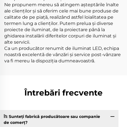
Ne propunem mereu să atingem așteptările înalte
ale clienților și să oferim cele mai bune produse de
calitate de pe piață, realizând astfel loialitatea pe
termen lung a clienților. Putem prelua și diverse
proiecte de iluminat, de la proiectare până la
ghidarea instalării diferitelor corpuri de iluminat și
alte servicii.
Ca un producător renumit de iluminat LED, echipa
noastră excelentă de vânzări și service post-vânzare
va fi mereu la dispoziția dumneavoastră.
Întrebări frecvente
Î1: Sunteți fabrică producătoare sau companie
Î8
de comerț?