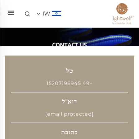
IW
טל
+49 15207196945
דוא"ל
[email protected]
כתובת