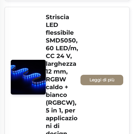
Striscia 
LED 
flessibile 
SMD5050, 
60 LED/m, 
CC 24 V, 
larghezza 
12 mm, 
RGBW 
Leggi di più
caldo + 
bianco 
(RGBCW), 
5 in 1, per 
applicazio
ni di 
design