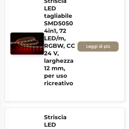
Striscia 
LED 
tagliabile 
SMD5050 
4in1, 72 
LED/m, 
RGBW, CC 
Leggi di più
24 V, 
larghezza 
12 mm, 
per uso 
ricreativo
Striscia 
LED 