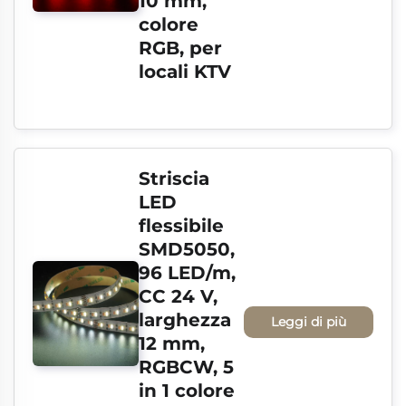
10 mm, 
colore 
RGB, per 
locali KTV
Striscia 
LED 
flessibile 
SMD5050, 
96 LED/m, 
CC 24 V, 
larghezza 
Leggi di più
12 mm, 
RGBCW, 5 
in 1 colore 