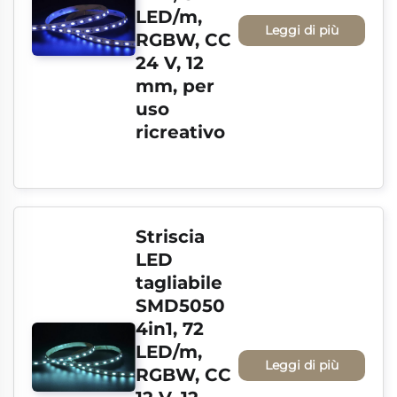
LED/m, 
Leggi di più
RGBW, CC 
24 V, 12 
mm, per 
uso 
ricreativo
Striscia 
LED 
tagliabile 
SMD5050 
4in1, 72 
LED/m, 
Leggi di più
RGBW, CC 