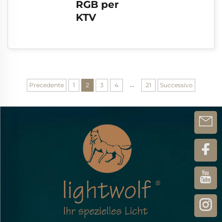
RGB per 
KTV
...
Precedente
1
2
3
4
21
Successivo