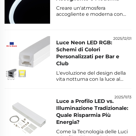
degli spazi commerciali perché
Creare un'atmosfera
ha un aspetto gradevole e
accogliente e moderna con
funziona bene. Con ...
luci al neon LED che
trasformano l'estetica della
camera da letto grazie alla
morbida luminosità delle luci
2025/12/01
Luce Neon LED RGB:
al neon LED. Le luci al neon
Schemi di Colori
LED uniscono stile
Personalizzati per Bar e
contemporaneo e luce calda e
invitante, rendendole perfette
Club
per cambiare l'aspetto della
L'evoluzione del design della
zona notte...
vita notturna con la luce al
neon RGB a LED: come la luce
al neon a LED sta
trasformando l'estetica di bar e
2025/11/13
Luce a Profilo LED vs.
discoteche. Passare dai vecchi
Illuminazione Tradizionale:
neon in vetro ai flessibili neon
Quale Risparmia Più
a LED ha completamente
cambiato ciò che è possibile
Energia?
realizzare nel design dei locali
Come la Tecnologia delle Luci
notturni. N...