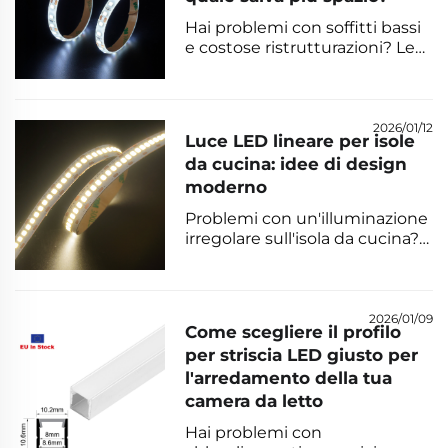
un’illuminazione resistente e
Hai problemi con soffitti bassi
conforme alle normative.
e costose ristrutturazioni? Le
luci LED lineari consentono un
risparmio fino all’88% dello
spazio nel vano tecnico
rispetto all’illuminazione a
2026/01/12
Luce LED lineare per isole
incasso, migliorando
da cucina: idee di design
l’efficienza degli impianti HVAC
moderno
e riducendo le modifiche
strutturali. Scopri i dati reali.
Problemi con un'illuminazione
irregolare sull'isola da cucina?
Scopri le eleganti luci LED
lineari ad alta efficienza
energetica che eliminano le
ombre, riducono il consumo
2026/01/09
Come scegliere il profilo
energetico del 75% e si
per striscia LED giusto per
adattano a qualsiasi stile
l'arredamento della tua
moderno. Ottieni subito
consigli professionali per
camera da letto
l'installazione.
Hai problemi con