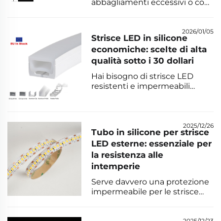
abbagliamenti eccessivi o con
un’illuminazione irregolare
nella tua camera da letto?
Scopri come scegliere il profilo
2026/01/05
Strisce LED in silicone
per striscia LED più adatto —
economiche: scelte di alta
incassato, a vista o flessibile —
qualità sotto i 30 dollari
oltre a diffusori, finiture e
consigli per la temperatura di
Hai bisogno di strisce LED
colore bianco caldo (2700–
resistenti e impermeabili
3000 K). Ottimizza subito
senza spendere una fortuna?
l’atmosfera e il comfort del
Scopri le strisce LED premium
sonno.
in silicone a meno di 30 USD,
con protezione IP67/IP68,
2025/12/26
Tubo in silicone per strisce
durata di 50.000 ore e
LED esterne: essenziale per
certificazione UL/CE. Acquista
la resistenza alle
subito le scelte verificate.
intemperie
Serve davvero una protezione
impermeabile per le strisce
LED? Il tubo in silicone
garantisce protezione IP68
2025/12/23