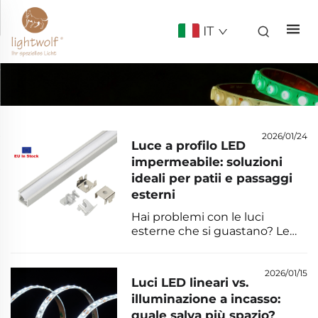
IT
2026/01/24
Luce a profilo LED
impermeabile: soluzioni
ideali per patii e passaggi
esterni
Hai problemi con le luci
esterne che si guastano? Le
luci a profilo LED impermeabili
IP65+ prevengono corrosione,
appannamento e rischi
2026/01/15
Luci LED lineari vs.
elettrici, aumentando la durata
illuminazione a incasso:
utile di 2,3 volte nelle aree
quale salva più spazio?
umide. Ottieni subito