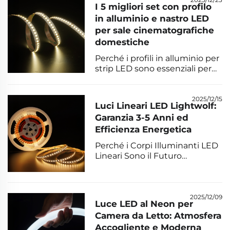
contro pioggia, sale, raggi UV e
I 5 migliori set con profilo
temperature estreme. Scopri
in alluminio e nastro LED
perché i professionisti lo
per sale cinematografiche
scelgono per un'affidabilità
all'aperto di 5-7 anni.
domestiche
Perché i profili in alluminio per
strip LED sono essenziali per
l'illuminazione del cinema
domestico Il ruolo dei profili
per strip LED nel migliorare il
2025/12/15
Luci Lineari LED Lightwolf:
comfort visivo Scegliere i giusti
Garanzia 3-5 Anni ed
profili per strip LED fa tutta la
Efficienza Energetica
differenza quando si allestisce
un cinema domestico
Perché i Corpi Illuminanti LED
accogliente in cui le luci non ...
Lineari Sono il Futuro
dell'Illuminazione
Commerciale L'Ascesa
dell'Illuminazione LED Lineare
negli Spazi Moderni per Uffici e
2025/12/09
Luce LED al Neon per
Negozi L'illuminazione LED
Camera da Letto: Atmosfera
lineare è ormai praticamente
Accogliente e Moderna
standard nella maggior parte