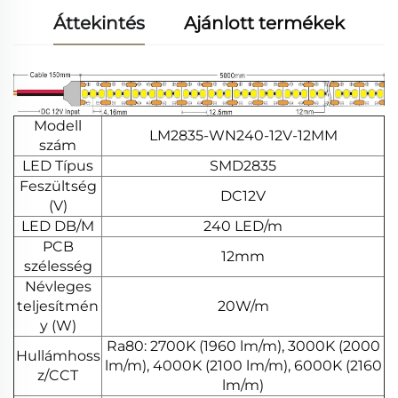
Áttekintés
Ajánlott termékek
Modell
LM2835-WN240-12V-12MM
szám
LED Típus
SMD2835
Feszültség
DC12V
(V)
LED DB/M
240 LED/m
PCB
12mm
szélesség
Névleges
teljesítmén
20W/m
y (W)
Ra80: 2700K (1960 lm/m), 3000K (2000
Hullámhoss
lm/m), 4000K (2100 lm/m), 6000K (2160
z/CCT
lm/m)