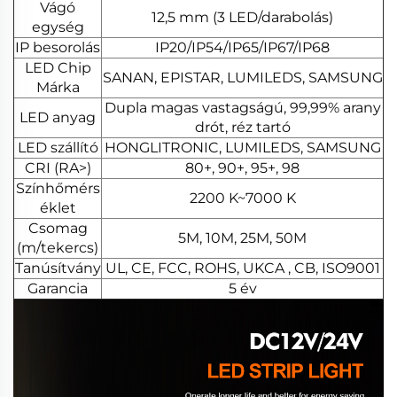
Vágó
12,5 mm (3 LED/darabolás)
egység
IP besorolás
IP20/IP54/IP65/IP67/IP68
LED Chip
SANAN, EPISTAR, LUMILEDS, SAMSUNG
Márka
Dupla magas vastagságú, 99,99% arany
LED anyag
drót, réz tartó
LED szállító
HONGLITRONIC, LUMILEDS, SAMSUNG
CRI (RA>)
80+, 90+, 95+, 98
Színhőmérs
2200 K~7000 K
éklet
Csomag
5M, 10M, 25M, 50M
(m/tekercs)
Tanúsítvány
UL, CE, FCC, ROHS, UKCA , CB, ISO9001
Garancia
5 év