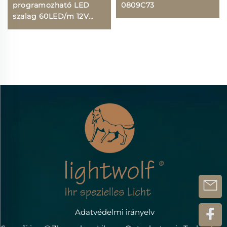
programozható LED
0809C73
szalag 60LED/m 12V
12mm hajlítható szalag,
LED háttérvilágító
szalag, eladási sláger
LED RGBW szalaglámpa
Adatvédelmi irányelv