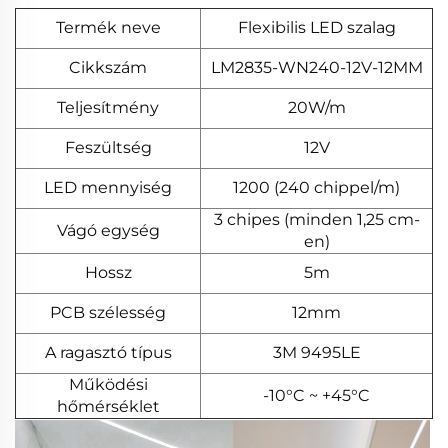
Termék neve
Flexibilis LED szalag
Cikkszám
LM2835-WN240-12V-12MM
Teljesítmény
20W/m
Feszültség
12V
LED mennyiség
1200 (240 chippel/m)
3 chipes (minden 1,25 cm-
Vágó egység
en)
Hossz
5m
PCB szélesség
12mm
A ragasztó típus
3M 9495LE
Működési
-10°C ~ +45°C
hőmérséklet