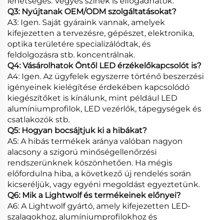
lehetséges. Vegyes színek is elfogadhatók.
Q3: Nyújtanak OEM/ODM szolgáltatásokat?
A3: Igen. Saját gyáraink vannak, amelyek
kifejezetten a tervezésre, gépészet, elektronika,
optika területére specializálódtak, és
feldolgozásra stb. koncentrálnak.
Q4: Vásárolhatok Öntől LED érzékelőkapcsolót is?
A4: Igen. Az ügyfelek egyszerre történő beszerzési
igényeinek kielégítése érdekében kapcsolódó
kiegészítőket is kínálunk, mint például LED
alumíniumprofilok, LED vezérlők, tápegységek és
csatlakozók stb.
Q5: Hogyan bocsájtjuk ki a hibákat?
A5: A hibás termékek aránya valóban nagyon
alacsony a szigorú minőségellenőrzési
rendszerünknek köszönhetően. Ha mégis
előfordulna hiba, a következő új rendelés során
kicseréljük, vagy egyéni megoldást egyeztetünk.
Q6: Mik a Lightwolf és termékeinek előnyei?
A6: A Lightwolf gyártó, amely kifejezetten LED-
szalagokhoz, alumíniumprofilokhoz és