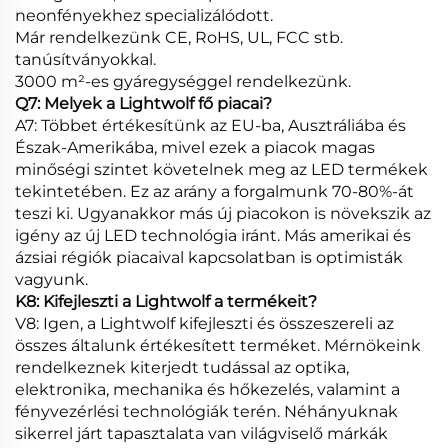
neonfényekhez specializálódott.
Már rendelkezünk CE, RoHS, UL, FCC stb.
tanúsítványokkal.
3000 m²-es gyáregységgel rendelkezünk.
Q7: Melyek a Lightwolf fő piacai?
A7: Többet értékesítünk az EU-ba, Ausztráliába és
Észak-Amerikába, mivel ezek a piacok magas
minőségi szintet követelnek meg az LED termékek
tekintetében. Ez az arány a forgalmunk 70-80%-át
teszi ki. Ugyanakkor más új piacokon is növekszik az
igény az új LED technológia iránt. Más amerikai és
ázsiai régiók piacaival kapcsolatban is optimisták
vagyunk.
K8: Kifejleszti a Lightwolf a termékeit?
V8: Igen, a Lightwolf kifejleszti és összeszereli az
összes általunk értékesített terméket. Mérnökeink
rendelkeznek kiterjedt tudással az optika,
elektronika, mechanika és hőkezelés, valamint a
fényvezérlési technológiák terén. Néhányuknak
sikerrel járt tapasztalata van világviselő márkák