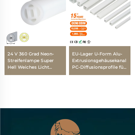
24 V 360 Grad Neon-
EU-Lager U-Form Alu-
Streifenlampe Super
Extrusionsgehäusekanal
Hell Weiches Licht
PC-Diffusionsprofile für
Wasserdicht Flexibel
LED-Streifen
Seil Silikon-Neon-LED-
Aluminiumprofil LED
Streifenrohr