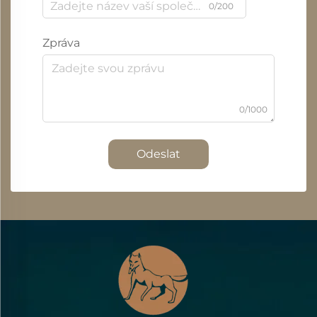
0/200
Zpráva
0/1000
Odeslat