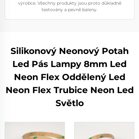
výrobce. Všechny produkty jsou proto důkladně
testovány a pevně baleny.
Silikonový Neonový Potah
Led Pás Lampy 8mm Led
Neon Flex Oddělený Led
Neon Flex Trubice Neon Led
Světlo