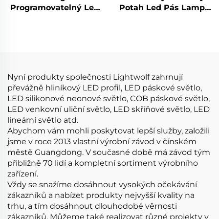
Programovatelný Led
Potah Led Pás Lampy
Pás 60Leds/M 12V
8mm Led Neon Flex
12Mm Pásy
Oddělený Led Neon
Tvarovatelný Led Led
Flex Trubice Neon Led
Podsvícení Pásu
Světlo
Nejprodávanější Led
Jasný Led Pás Rgbw
Nyní produkty společnosti Lightwolf zahrnují
převážně hliníkový LED profil, LED páskové světlo,
LED silikonové neonové světlo, COB páskové světlo,
LED venkovní uliční světlo, LED skříňové světlo, LED
lineární světlo atd.
Abychom vám mohli poskytovat lepší služby, založili
jsme v roce 2013 vlastní výrobní závod v čínském
městě Guangdong. V současné době má závod tým
přibližně 70 lidí a kompletní sortiment výrobního
zařízení.
Vždy se snažíme dosáhnout vysokých očekávání
zákazníků a nabízet produkty nejvyšší kvality na
trhu, a tím dosáhnout dlouhodobé věrnosti
zákazníků. Můžeme také realizovat různé projekty v