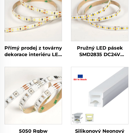
Přímý prodej z továrny
Pružný LED pásek
dekorace interiéru LED
SMD2835 DC24V
páskové světlo
180LED/M 10mm šířka
SMD2835 12V 5mm
14W/M obývací pokoj
IP20 pružný LED
ložnice LED páskové
pásek
světlo
5050 Rgbw
Silikonový Neonový