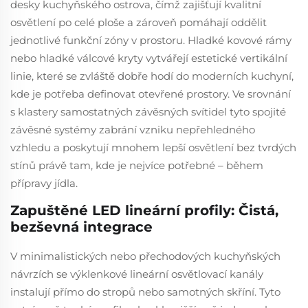
desky kuchyňského ostrova, čímž zajišťují kvalitní
osvětlení po celé ploše a zároveň pomáhají oddělit
jednotlivé funkční zóny v prostoru. Hladké kovové rámy
nebo hladké válcové kryty vytvářejí estetické vertikální
linie, které se zvláště dobře hodí do moderních kuchyní,
kde je potřeba definovat otevřené prostory. Ve srovnání
s klastery samostatných závěsných svítidel tyto spojité
závěsné systémy zabrání vzniku nepřehledného
vzhledu a poskytují mnohem lepší osvětlení bez tvrdých
stínů právě tam, kde je nejvíce potřebné – během
přípravy jídla.
Zapuštěné LED lineární profily: Čistá,
bezševná integrace
V minimalistických nebo přechodových kuchyňských
návrzích se výklenkové lineární osvětlovací kanály
instalují přímo do stropů nebo samotných skříní. Tyto