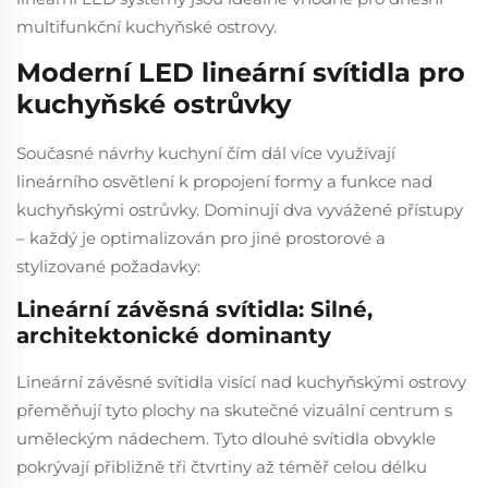
multifunkční kuchyňské ostrovy.
Moderní LED lineární svítidla pro
kuchyňské ostrůvky
Současné návrhy kuchyní čím dál více využívají
lineárního osvětlení k propojení formy a funkce nad
kuchyňskými ostrůvky. Dominují dva vyvážené přístupy
– každý je optimalizován pro jiné prostorové a
stylizované požadavky:
Lineární závěsná svítidla: Silné,
architektonické dominanty
Lineární závěsné svítidla visící nad kuchyňskými ostrovy
přeměňují tyto plochy na skutečné vizuální centrum s
uměleckým nádechem. Tyto dlouhé svítidla obvykle
pokrývají přibližně tři čtvrtiny až téměř celou délku