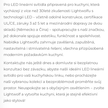
Pro LED lineární svítidla připravená pro kuchyni, která
vycházejí z více než 30leté zkušenosti Lightwolfu s
technologií LED – včetně odolné konstrukce, certifikace
UL/CE, záruky 3 až 5 let a mezinárodní dopravy ze dvou
skladů (Německo a Čína) – spolupracujte s naší značkou,
jež dokonale spojuje estetiku, funkčnost a spolehlivost.
Nabídka Lightwolfu zahrnuje zavěšená, zapuštěná,
nastavitelná i stmívatelná řešení, všechna přizpůsobená
moderním požadavkům kuchyní.
Kontaktujte nás ještě dnes a domluvte si bezplatnou
konzultaci bez závazku, abyste našli ideální LED lineární
svítidlo pro vaši kuchyňskou linku, nebo procházejte
naší vybranou kolekcí a bezproblémově proměňte svůj
prostor. Neuspokojte se s obyčejným osvětlením – zvolte
Lightwolf a vytvořte kuchyni, která je stejně efektivní
jako stylová!