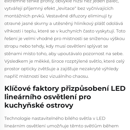
extrémně tenké profily, obvykle nižší než jeden palec,
vytvářejí příjemný efekt „levitace“ bez vyčnívajících
montážních prvků. Vestavěné difuzory eliminují ty
otravné jasné skvrny a utěsněný hliníkový plášť odolává
vlhkosti i teplu, které se v kuchyních často vyskytují. Toto
řešení je velmi vhodné pro místnosti se sníženou výškou
stropu nebo tehdy, kdy musí osvětlení splývat se
stěnami místo toho, aby upoutávalo pozornost na sebe.
Výsledkem je měkké, široce rozptýlené světlo, které celý
prostor opticky zvětšuje a zajišťuje nezakryté výhledy
napříč místností bez vizuálního chaosu.
Klíčové faktory přizpůsobení LED
lineárního osvětlení pro
kuchyňské ostrovy
Technologie nastavitelného bílého světla v LED
lineárním osvětlení umožňuje těmto světlům během