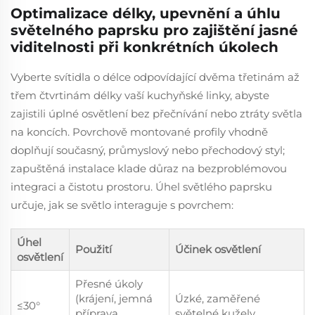
Optimalizace délky, upevnění a úhlu
světelného paprsku pro zajištění jasné
viditelnosti při konkrétních úkolech
Vyberte svítidla o délce odpovídající dvěma třetinám až
třem čtvrtinám délky vaší kuchyňské linky, abyste
zajistili úplné osvětlení bez přečnívání nebo ztráty světla
na koncích. Povrchově montované profily vhodně
doplňují současný, průmyslový nebo přechodový styl;
zapuštěná instalace klade důraz na bezproblémovou
integraci a čistotu prostoru. Úhel světlého paprsku
určuje, jak se světlo interaguje s povrchem:
Úhel
Použití
Účinek osvětlení
osvětlení
Přesné úkoly
(krájení, jemná
Úzké, zaměřené
≤30°
příprava
světelné kužely