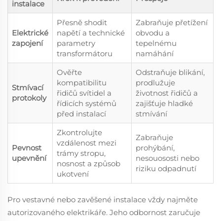
instalace
Přesně shodit
Zabraňuje přetížení
Elektrické
napětí a technické
obvodu a
zapojení
parametry
tepelnému
transformátoru
namáhání
Ověřte
Odstraňuje blikání,
kompatibilitu
prodlužuje
Stmívací
řidičů svítidel a
životnost řidičů a
protokoly
řídicích systémů
zajišťuje hladké
před instalací
stmívání
Zkontrolujte
Zabraňuje
vzdálenost mezi
Pevnost
prohýbání,
trámy stropu,
upevnění
nesouososti nebo
nosnost a způsob
riziku odpadnutí
ukotvení
Pro vestavné nebo zavěšené instalace vždy najměte
autorizovaného elektrikáře. Jeho odbornost zaručuje