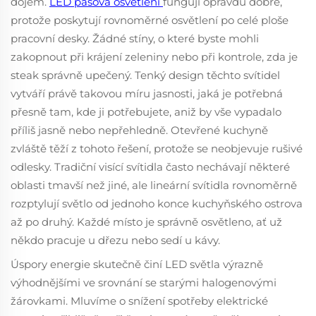
dojem.
LED pásová osvětlení
fungují opravdu dobře,
protože poskytují rovnoměrné osvětlení po celé ploše
pracovní desky. Žádné stíny, o které byste mohli
zakopnout při krájení zeleniny nebo při kontrole, zda je
steak správně upečený. Tenký design těchto svítidel
vytváří právě takovou míru jasnosti, jaká je potřebná
přesně tam, kde ji potřebujete, aniž by vše vypadalo
příliš jasně nebo nepřehledně. Otevřené kuchyně
zvláště těží z tohoto řešení, protože se neobjevuje rušivé
odlesky. Tradiční visící svítidla často nechávají některé
oblasti tmavší než jiné, ale lineární svítidla rovnoměrně
rozptylují světlo od jednoho konce kuchyňského ostrova
až po druhý. Každé místo je správně osvětleno, ať už
někdo pracuje u dřezu nebo sedí u kávy.
Úspory energie skutečně činí LED světla výrazně
výhodnějšími ve srovnání se starými halogenovými
žárovkami. Mluvíme o snížení spotřeby elektrické