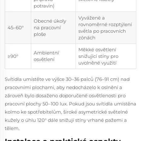
potravin)
Vyvážené a
Obecné úkoly
rovnoměrné rozptýlení
45–60°
na pracovní
světla po pracovních
ploše
zónách
Měkké osvětlení
Ambientní
≥90°
snižující stíny pro
osvětlení
uvolněné využití
Svítidla umístěte ve výšce 30–36 palců (76–91 cm) nad
pracovními plochami, aby nedocházelo k oslnění a
zároveň bylo dosaženo doporučené osvětlenosti pro
pracovní plochy 50–100 lux. Pokud jsou svítidla umístěna
kolmo ke spotřebitelům, široké asymetrické světelné
kužely o úhlu 120° dále snižují stíny vrhané pažemi a
tělem.