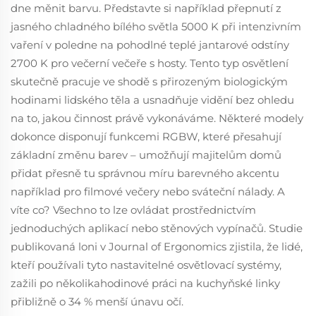
dne měnit barvu. Představte si například přepnutí z
jasného chladného bílého světla 5000 K při intenzivním
vaření v poledne na pohodlné teplé jantarové odstíny
2700 K pro večerní večeře s hosty. Tento typ osvětlení
skutečně pracuje ve shodě s přirozeným biologickým
hodinami lidského těla a usnadňuje vidění bez ohledu
na to, jakou činnost právě vykonáváme. Některé modely
dokonce disponují funkcemi RGBW, které přesahují
základní změnu barev – umožňují majitelům domů
přidat přesně tu správnou míru barevného akcentu
například pro filmové večery nebo sváteční nálady. A
víte co? Všechno to lze ovládat prostřednictvím
jednoduchých aplikací nebo stěnových vypínačů. Studie
publikovaná loni v Journal of Ergonomics zjistila, že lidé,
kteří používali tyto nastavitelné osvětlovací systémy,
zažili po několikahodinové práci na kuchyňské linky
přibližně o 34 % menší únavu očí.