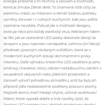
energie přibližně o tři čtvrtiny a zároveň o životnosti,
která je zhruba 25krát delší. To znamená nižší účty za
elektřinu měsíc za měsícem a téměř žádnou potřebu
výměny žárovek i v rušných kuchyních, kde jsou světla
zapínána neustále. Pokud jde o možnosti designu,
existuje něco pro každý estetický vkus. Některým lidem
se líbí, jak se vestavěné LED pásky dokonale slévají se
stropem a jsou naprosto nenápadné, zatímco jiní dávají
přednost výrazným závěsným svítidlům, která se v
moderních kuchyních stávají dominantními prvky
interiéru. Další výhodou lineárního LED osvětlení je jeho
směrový charakter, který zabrání nežádoucímu oslnění v
sousedních obývacích nebo jídelních prostorách a
zároveň vytvoří pohodlnou atmosféru, aniž by byly při
přípravě jídla nedostatečně osvětleny pracovní plochy.
Majitelé domů, kteří hledají chytré, účinné osvětlovací
řešení, které vypadá dobře a trvá navěky, zjistí, že
lineární LED systémy jsou ideálně vhodné pro dnešní