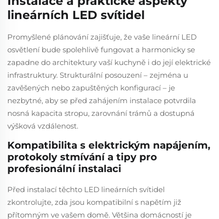
Instalace a praktické aspekty
lineárních LED svítidel
Promyšlené plánování zajišťuje, že vaše lineární LED
osvětlení bude spolehlivě fungovat a harmonicky se
zapadne do architektury vaší kuchyně i do její elektrické
infrastruktury. Strukturální posouzení – zejména u
zavěšených nebo zapuštěných konfigurací – je
nezbytné, aby se před zahájením instalace potvrdila
nosná kapacita stropu, zarovnání trámů a dostupná
výšková vzdálenost.
Kompatibilita s elektrickým napájením,
protokoly stmívání a tipy pro
profesionální instalaci
Před instalací těchto LED lineárních svítidel
zkontrolujte, zda jsou kompatibilní s napětím již
přítomným ve vašem domě. Většina domácností je