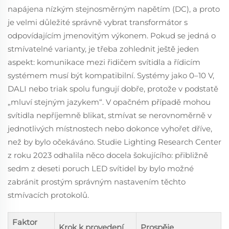
napájena nízkým stejnosměrným napětím (DC), a proto
je velmi důležité správně vybrat transformátor s
odpovídajícím jmenovitým výkonem. Pokud se jedná o
stmívatelné varianty, je třeba zohlednit ještě jeden
aspekt: komunikace mezi řidičem svítidla a řídicím
systémem musí být kompatibilní. Systémy jako 0–10 V,
DALI nebo triak spolu fungují dobře, protože v podstatě
„mluví stejným jazykem“. V opačném případě mohou
svítidla nepříjemně blikat, stmívat se nerovnoměrně v
jednotlivých místnostech nebo dokonce vyhořet dříve,
než by bylo očekáváno. Studie Lighting Research Center
z roku 2023 odhalila něco docela šokujícího: přibližně
sedm z deseti poruch LED svítidel by bylo možné
zabránit prostým správným nastavením těchto
stmívacích protokolů.
Faktor
Krok k provedení
Prospěje